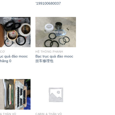
‘199100680037
 CƠ
HỆ THỐNG PHANH
rục quả đào mooc
Bạc trục quả đào mooc
 hãng 0
挂车修理包
 & THÂN VỎ
CABIN & THÂN VỎ