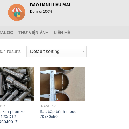
BẢO HÀNH HẬU MÃI
Đổi mới 100%
TALOG
THƯ VIỆN ẢNH
LIÊN HỆ
04 results
 CƠ
HOWO A7
c kim phun xe
Bạc bập bênh mooc
420/D12
70x80x50
46040017