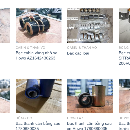
CABIN & THÂN VỎ
CABIN & THÂN VỎ
ĐỘNG
e
Bạc cabin vàng nhỏ xe
Bạc c
Bạc các loại
Howo AZ1642430263
SITR
200V
ĐỘNG CƠ
HOWO A7
HOWO 
Bạc thanh cân bằng sau
Bạc thanh cân bằng sau
Bạc t
1780680035
xe Howo 1780680035
trước