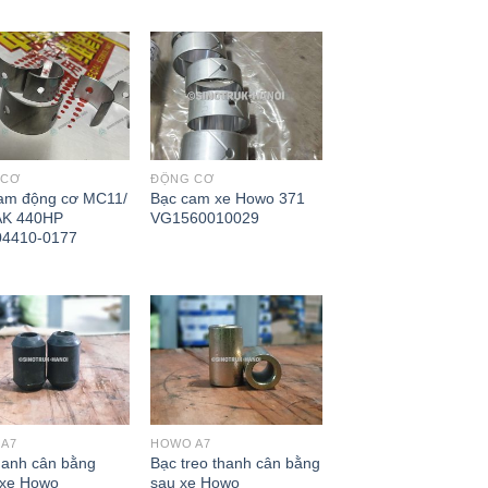
 CƠ
ĐỘNG CƠ
am động cơ MC11/
Bạc cam xe Howo 371
AK 440HP
VG1560010029
04410-0177
A7
HOWO A7
hanh cân bằng
Bạc treo thanh cân bằng
 xe Howo
sau xe Howo