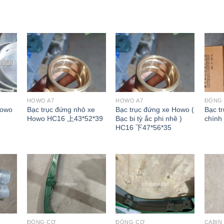
HOWO A7
HOWO A7
ĐỘNG
Howo
Bạc trục đứng nhỏ xe
Bạc trục đứng xe Howo (
Bạc t
Howo HC16 上43*52*39
Bạc bi tỳ ắc phi nhê )
chính
HC16 下47*56*35
ĐỘNG CƠ
ĐỘNG CƠ
CABIN