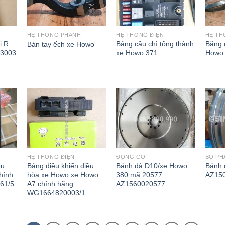
HỆ THỐNG PHANH
HỆ THỐNG ĐIỆN
HỆ TH
i R
Bảng cầu chì tổng thành
Băng 
Bàn tay ếch xe Howo
13003
xe Howo 371
How
HỆ THỐNG ĐIỆN
ĐỘNG CƠ
BỘ PH
ều
Bảng điều khiển điều
Bánh đà D10/xe Howo
Bánh 
hính
hòa xe Howo xe Howo
380 mã 20577
AZ15
61/5
A7 chính hãng
AZ1560020577
WG1664820003/1