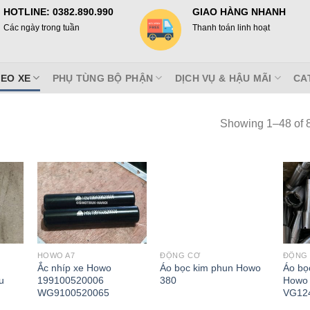
HOTLINE: 0382.890.990
GIAO HÀNG NHANH
Các ngày trong tuần
Thanh toán linh hoạt
EO XE
PHỤ TÙNG BỘ PHẬN
DỊCH VỤ & HẬU MÃI
CA
Showing 1–48 of 8
HOWO A7
ĐỘNG CƠ
ĐỘNG
Ắc nhíp xe Howo
Áo bọc kim phun Howo
Áo bọ
u
199100520006
380
Howo 
WG9100520065
VG12