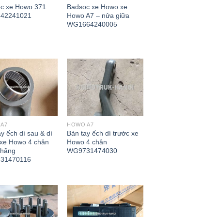
c xe Howo 371
Badsoc xe Howo xe
42241021
Howo A7 – nửa giữa
WG1664240005
A7
HOWO A7
y ếch dí sau & dí
Bàn tay ếch dí trước xe
 xe Howo 4 chân
Howo 4 chân
 hãng
WG9731474030
31470116