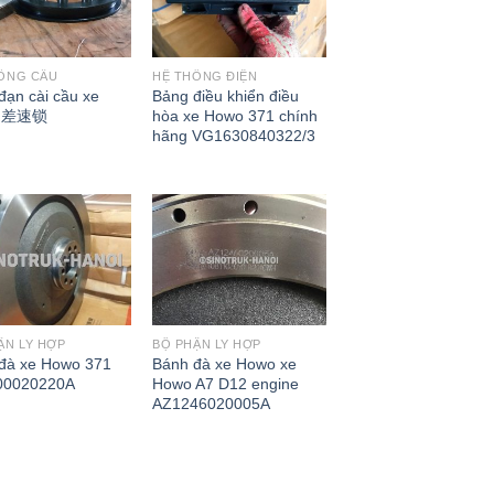
ỐNG CẦU
HỆ THỐNG ĐIỆN
đạn cài cầu xe
Bảng điều khiển điều
o 差速锁
hòa xe Howo 371 chính
hãng VG1630840322/3
ẬN LY HỢP
BỘ PHẬN LY HỢP
đà xe Howo 371
Bánh đà xe Howo xe
00020220A
Howo A7 D12 engine
AZ1246020005A