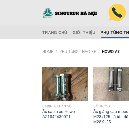
Skip
to
content
TRANG CHỦ
GIỚI THIỆU
PHỤ TÙNG TH
HOME
/
PHỤ TÙNG THEO XE
/
HOWO A7
CABIN & THÂN VỎ
ĐỘNG CƠ
Ắc cabin xe Howo
Ắc giằng cầu mooc
AZ1642430071
M28x125 có tán đầ
M28X125