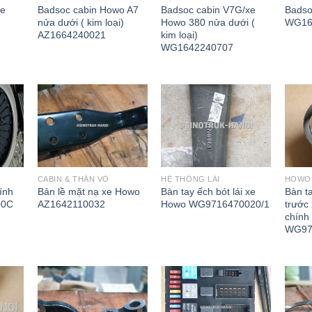
xe
Badsoc cabin Howo A7
Badsoc cabin V7G/xe
Badso
nửa dưới ( kim loại)
Howo 380 nửa dưới (
WG16
AZ1664240021
kim loại)
WG1642240707
CABIN & THÂN VỎ
HỆ THỐNG LÁI
HOWO 
ính
Bản lề mặt nạ xe Howo
Bàn tay ếch bót lái xe
Bàn ta
00C
AZ1642110032
Howo WG9716470020/1
trước
chính
WG97