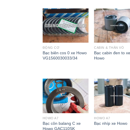
ĐỘNG CƠ
CABIN & THÂN VỎ
Bạc biên cos 0 xe Howo
Bạc cabin đen to x
VG1560030033/34
Howo
HOWO A7
HOWO A7
Bạc côn balang C xe
Bạc nhíp xe Howo
Howo GAC110SK