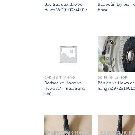
Bạc trục quả đào xe
Bạc xoắn tay biên 
Howo WG9100340017
Howo
CABIN & THÂN VỎ
BỘ PHẬN LY HỢP
Badsoc xe Howo xe
Bàn ép xe Howo ch
Howo A7 – nửa trái &
hãng AZ97251601
phải