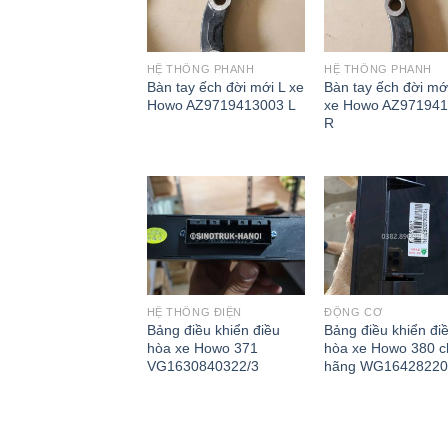
HỆ THỐNG PHANH
HỆ THỐNG PHANH
Bàn tay ếch đời mới L xe
Bàn tay ếch đời mớ
Howo AZ9719413003 L
xe Howo AZ97194
R
HỆ THỐNG ĐIỆN
ĐỘNG CƠ
Bảng điều khiển điều
Bảng điều khiển đi
hòa xe Howo 371
hòa xe Howo 380 c
VG1630840322/3
hãng WG16428220