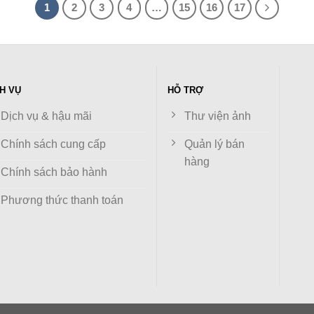
1
2
3
4
…
15
16
17
H VỤ
HỖ TRỢ
Dịch vụ & hậu mãi
Thư viện ảnh
Chính sách cung cấp
Quản lý bán
hàng
Chính sách bảo hành
Phương thức thanh toán