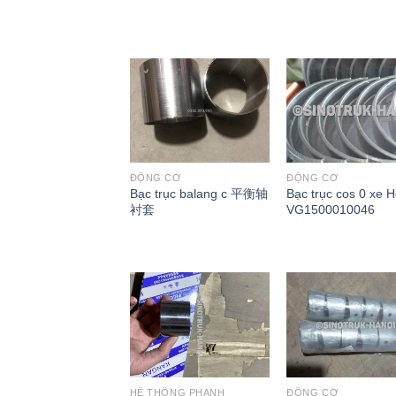
ĐỘNG CƠ
ĐỘNG CƠ
Bạc trục balang c 平衡轴
Bạc trục cos 0 xe 
衬套
VG1500010046
HỆ THỐNG PHANH
ĐỘNG CƠ