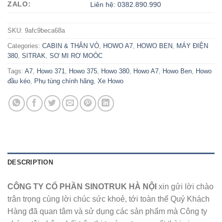
ZALO:
Liên hệ: 0382.890.990
SKU:
9afc9beca68a
Categories:
CABIN & THÂN VỎ
,
HOWO A7
,
HOWO BEN
,
MÁY ĐIỆN
380
,
SITRAK
,
SƠ MI RƠ MOÓC
Tags:
A7
,
Howo 371
,
Howo 375
,
Howo 380
,
Howo A7
,
Howo Ben
,
Howo
đầu kéo
,
Phụ tùng chính hãng
,
Xe Howo
DESCRIPTION
CÔNG TY CỔ PHẦN SINOTRUK HÀ NỘI
xin gửi lời chào
trân trọng cùng lời chúc sức khoẻ, tới toàn thể Quý Khách
Hàng đã quan tâm và sử dụng các sản phẩm mà Công ty