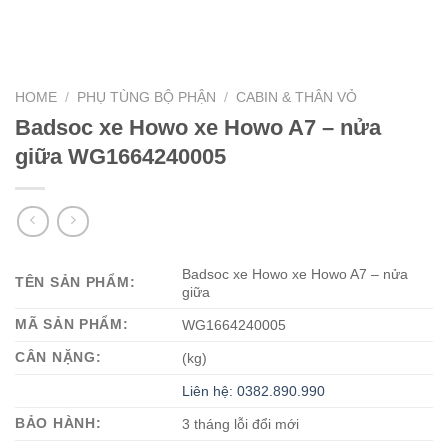
HOME
/
PHỤ TÙNG BỘ PHẬN
/
CABIN & THÂN VỎ
Badsoc xe Howo xe Howo A7 – nửa
giữa WG1664240005
Badsoc xe Howo xe Howo A7 – nửa
TÊN SẢN PHẨM:
giữa
MÃ SẢN PHẨM:
WG1664240005
CÂN NẶNG:
(kg)
Liên hệ: 0382.890.990
BẢO HÀNH:
3 tháng lỗi đổi mới