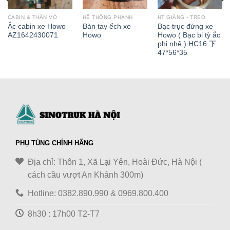
CABIN & THÂN VỎ
HỆ THỐNG PHANH
HT GIẰNG - TREO
Ắc cabin xe Howo
Bàn tay ếch xe
Bạc trục đứng xe
AZ1642430071
Howo
Howo ( Bạc bi tỳ ắc
phi nhê ) HC16 下
47*56*35
PHỤ TÙNG CHÍNH HÃNG
Địa chỉ: Thôn 1, Xã Lại Yên, Hoài Đức, Hà Nội (
cách cầu vượt An Khánh 300m)
Hotline: 0382.890.990 & 0969.800.400
8h30 : 17h00 T2-T7