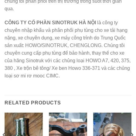
chúng tôi phân phối trên thị trường trong suốt thời gian
qua.
CÔNG TY CỔ PHẦN SINOTRUK HÀ NỘI
là công ty
chuyên nhập khẩu và phân phối phụ tùng cho xe tải hạng
nặng, xe chuyên dụng, xe máy công trình do Trung Quốc
sản xuất: HOWO/SINOTRUK, CHENGLONG. Chúng tôi
chuyên cung cấp phụ tùng để bảo hành, thay thế cho xe
của hãng Sinotruk với các chủng loại HOWO A7, 420, 375,
380 , Xe trộn bê tông/ Xe ben Howo 336-371 và các chủng
loại sơ mi rơ mooc CIMC.
RELATED PRODUCTS