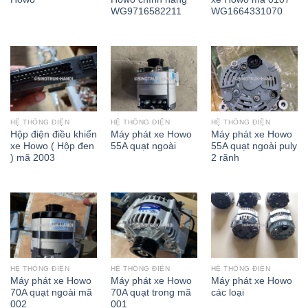
WG9716582211
WG1664331070
HỆ THỐNG ĐIỆN
HỆ THỐNG ĐIỆN
HỆ THỐNG ĐIỆN
Hộp điện điều khiển
Máy phát xe Howo
Máy phát xe Howo
xe Howo ( Hộp đen
55A quạt ngoài
55A quạt ngoài puly
) mã 2003
2 rãnh
HỆ THỐNG ĐIỆN
HỆ THỐNG ĐIỆN
HỆ THỐNG ĐIỆN
Máy phát xe Howo
Máy phát xe Howo
Máy phát xe Howo
70A quạt ngoài mã
70A quạt trong mã
các loại
002
001