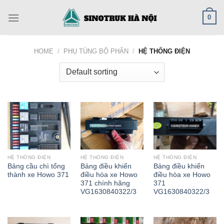
Skip
0
to
content
HOME
/
PHỤ TÙNG BỘ PHẬN
/
HỆ THỐNG ĐIỆN
HỆ THỐNG ĐIỆN
HỆ THỐNG ĐIỆN
HỆ THỐNG ĐIỆN
Bảng cầu chì tổng
Bảng điều khiển
Bảng điều khiển
thành xe Howo 371
điều hòa xe Howo
điều hòa xe Howo
371 chính hãng
371
VG1630840322/3
VG1630840322/3