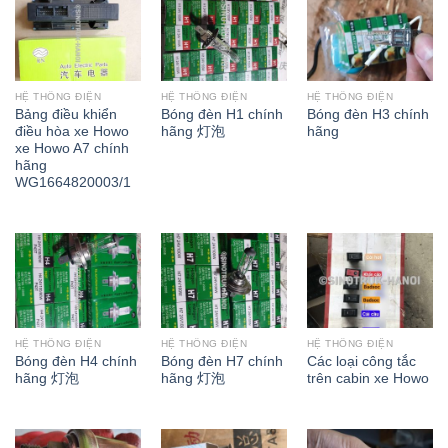
HỆ THỐNG ĐIỆN
HỆ THỐNG ĐIỆN
HỆ THỐNG ĐIỆN
Bảng điều khiển
Bóng đèn H1 chính
Bóng đèn H3 chính
điều hòa xe Howo
hãng 灯泡
hãng
xe Howo A7 chính
hãng
WG1664820003/1
HỆ THỐNG ĐIỆN
HỆ THỐNG ĐIỆN
HỆ THỐNG ĐIỆN
Bóng đèn H4 chính
Bóng đèn H7 chính
Các loại công tắc
hãng 灯泡
hãng 灯泡
trên cabin xe Howo