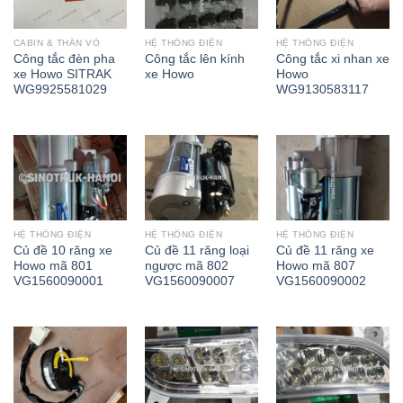
CABIN & THÂN VỎ
HỆ THỐNG ĐIỆN
HỆ THỐNG ĐIỆN
Công tắc đèn pha
Công tắc lên kính
Công tắc xi nhan xe
xe Howo SITRAK
xe Howo
Howo
WG9925581029
WG9130583117
HỆ THỐNG ĐIỆN
HỆ THỐNG ĐIỆN
HỆ THỐNG ĐIỆN
Củ đề 10 răng xe
Củ đề 11 răng loại
Củ đề 11 răng xe
Howo mã 801
ngược mã 802
Howo mã 807
VG1560090001
VG1560090007
VG1560090002