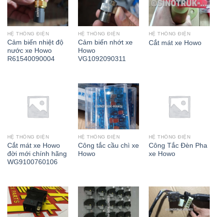
HỆ THỐNG ĐIỆN
HỆ THỐNG ĐIỆN
HỆ THỐNG ĐIỆN
Cảm biến nhiệt độ
Cảm biến nhớt xe
Cắt mát xe Howo
nước xe Howo
Howo
R61540090004
VG1092090311
HỆ THỐNG ĐIỆN
HỆ THỐNG ĐIỆN
HỆ THỐNG ĐIỆN
Cắt mát xe Howo
Công tắc cầu chì xe
Công Tắc Đèn Pha
đời mới chính hãng
Howo
xe Howo
WG9100760106