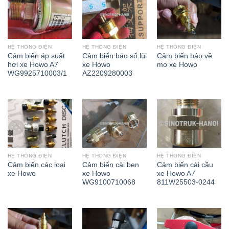
HỆ THỐNG ĐIỆN
HỆ THỐNG ĐIỆN
HỆ THỐNG ĐIỆN
Cảm biến áp suất
Cảm biến báo số lùi
Cảm biến báo về
hơi xe Howo A7
xe Howo
mo xe Howo
WG9925710003/1
AZ2209280003
HỆ THỐNG ĐIỆN
HỆ THỐNG ĐIỆN
HỆ THỐNG ĐIỆN
Cảm biến các loại
Cảm biến cài ben
Cảm biến cài cầu
xe Howo
xe Howo
xe Howo A7
WG9100710068
811W25503-0244