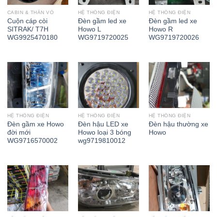
CABIN & THÂN VỎ
HỆ THỐNG ĐIỆN
HỆ THỐNG ĐIỆN
Cuộn cáp còi
Đèn gầm led xe
Đèn gầm led xe
SITRAK/ T7H
Howo L
Howo R
WG9925470180
WG9719720025
WG9719720026
HỆ THỐNG ĐIỆN
HỆ THỐNG ĐIỆN
HỆ THỐNG ĐIỆN
Đèn gầm xe Howo
Đèn hậu LED xe
Đèn hậu thường xe
đời mới
Howo loại 3 bóng
Howo
WG9716570002
wg9719810012