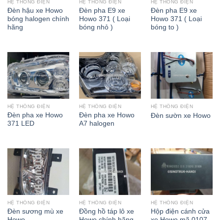
HỆ THỐNG ĐIỆN
HỆ THỐNG ĐIỆN
HỆ THỐNG ĐIỆN
Đèn hậu xe Howo
Đèn pha E9 xe
Đèn pha E9 xe
bóng halogen chính
Howo 371 ( Loại
Howo 371 ( Loại
hãng
bóng nhỏ )
bóng to )
HỆ THỐNG ĐIỆN
HỆ THỐNG ĐIỆN
HỆ THỐNG ĐIỆN
Đèn pha xe Howo
Đèn pha xe Howo
Đèn sườn xe Howo
371 LED
A7 halogen
HỆ THỐNG ĐIỆN
HỆ THỐNG ĐIỆN
HỆ THỐNG ĐIỆN
Đèn sương mù xe
Đồng hồ táp lô xe
Hộp điện cánh cửa
Howo
Howo chính hãng
xe Howo mã 0107