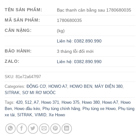
TÊN SẢN PHẨM:
Bạc thanh cân bằng sau 1780680035
MÃ SẢN PHẨM:
1780680035
CÂN NẶNG:
(kg)
Liên hệ: 0382.890.990
BẢO HÀNH:
3 tháng lỗi đổi mới
ZALO:
Liên hệ: 0382.890.990
SKU:
81e72a647f97
Categories:
ĐỘNG CƠ
,
HOWO A7
,
HOWO BEN
,
MÁY ĐIỆN 380
,
SITRAK
,
SƠ MI RƠ MOÓC
Tags:
420
,
512
,
A7
,
Howo 371
,
Howo 375
,
Howo 380
,
Howo A7
,
Howo
Ben
,
Howo đầu kéo
,
Phụ tùng chính hãng
,
Phụ tùng xe Howo
,
Phụ tùng
xe tải
,
SITRAK
,
VIMID
,
Xe Howo