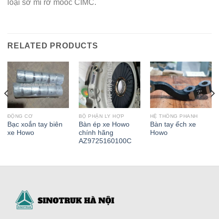
loại sơ mi rơ mooc CIMC.
RELATED PRODUCTS
ĐỘNG CƠ
BỘ PHẬN LY HỢP
HỆ THỐNG PHANH
Bạc xoắn tay biên
Bàn ép xe Howo
Bàn tay ếch xe
xe Howo
chính hãng
Howo
AZ9725160100C