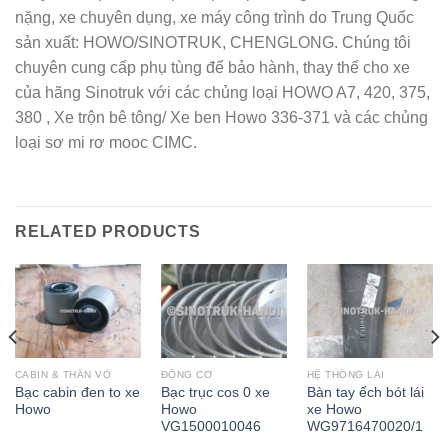
nặng, xe chuyên dụng, xe máy công trình do Trung Quốc
sản xuất: HOWO/SINOTRUK, CHENGLONG. Chúng tôi
chuyên cung cấp phụ tùng để bảo hành, thay thế cho xe
của hãng Sinotruk với các chủng loại HOWO A7, 420, 375,
380 , Xe trộn bê tông/ Xe ben Howo 336-371 và các chủng
loại sơ mi rơ mooc CIMC.
RELATED PRODUCTS
CABIN & THÂN VỎ
ĐỘNG CƠ
HỆ THỐNG LÁI
Bạc cabin đen to xe
Bạc trục cos 0 xe
Bàn tay ếch bót lái
Howo
Howo
xe Howo
VG1500010046
WG9716470020/1