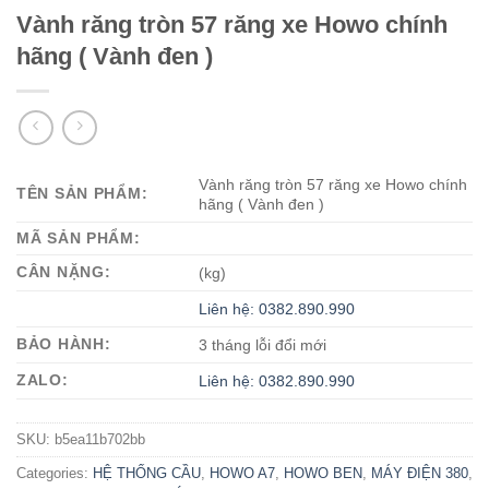
Vành răng tròn 57 răng xe Howo chính
hãng ( Vành đen )
Vành răng tròn 57 răng xe Howo chính
TÊN SẢN PHẨM:
hãng ( Vành đen )
MÃ SẢN PHẨM:
CÂN NẶNG:
(kg)
Liên hệ: 0382.890.990
BẢO HÀNH:
3 tháng lỗi đổi mới
ZALO:
Liên hệ: 0382.890.990
SKU:
b5ea11b702bb
Categories:
HỆ THỐNG CẦU
,
HOWO A7
,
HOWO BEN
,
MÁY ĐIỆN 380
,