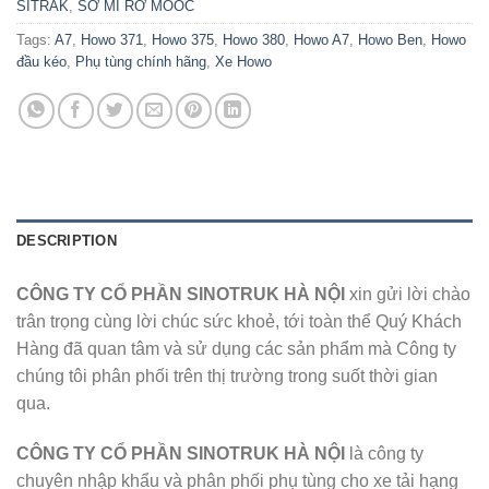
SITRAK
,
SƠ MI RƠ MOÓC
Tags:
A7
,
Howo 371
,
Howo 375
,
Howo 380
,
Howo A7
,
Howo Ben
,
Howo
đầu kéo
,
Phụ tùng chính hãng
,
Xe Howo
DESCRIPTION
CÔNG TY CỔ PHẦN SINOTRUK HÀ NỘI
xin gửi lời chào
trân trọng cùng lời chúc sức khoẻ, tới toàn thể Quý Khách
Hàng đã quan tâm và sử dụng các sản phẩm mà Công ty
chúng tôi phân phối trên thị trường trong suốt thời gian
qua.
CÔNG TY CỔ PHẦN SINOTRUK HÀ NỘI
là công ty
chuyên nhập khẩu và phân phối phụ tùng cho xe tải hạng