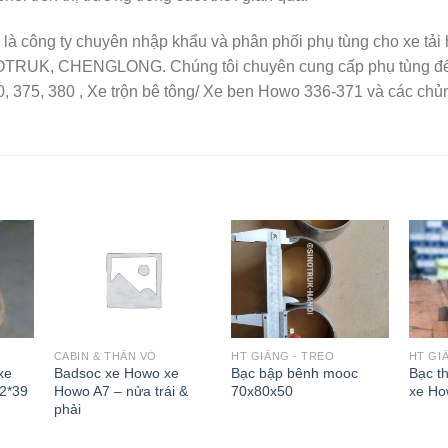
là công ty chuyên nhập khẩu và phân phối phụ tùng cho xe tả
OTRUK, CHENGLONG. Chúng tôi chuyên cung cấp phụ tùng để b
, 375, 380 , Xe trộn bê tông/ Xe ben Howo 336-371 và các chủ
CABIN & THÂN VỎ
HT GIẰNG - TREO
HT GI
xe
Badsoc xe Howo xe
Bạc bập bênh mooc
Bạc t
2*39
Howo A7 – nửa trái &
70x80x50
xe Ho
phải