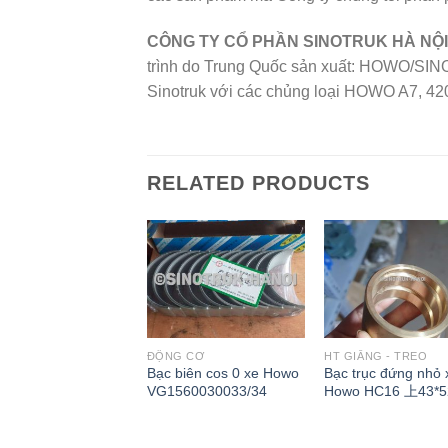
CÔNG TY CỔ PHẦN SINOTRUK HÀ NỘI
trình do Trung Quốc sản xuất: HOWO/SIN
Sinotruk với các chủng loại HOWO A7, 420
RELATED PRODUCTS
IẰNG - TREO
ĐỘNG CƠ
HT GIẰNG - TREO
thanh cân bằng
Bạc biên cos 0 xe Howo
Bạc trục đứng nhỏ 
c xe Howo
VG1560030033/34
Howo HC16 上43*5