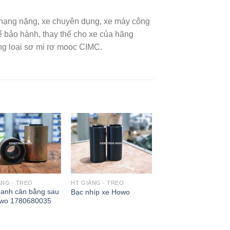
i hạng nặng, xe chuyên dụng, xe máy công
ảo hành, thay thế cho xe của hãng
ng loại sơ mi rơ mooc CIMC.
ẰNG - TREO
HT GIẰNG - TREO
hanh cân bằng sau
Bạc nhíp xe Howo
wo 1780680035