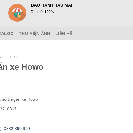
BẢO HÀNH HẬU MÃI
Đổi mới 100%
TALOG
THƯ VIỆN ẢNH
LIÊN HỆ
/
HỘP SỐ
gắn xe Howo
c số ti ngắn xe Howo
3210317
ệ: 0382.890.990