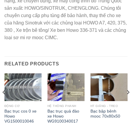
nặng, xe chuyên dụng, xe máy công trình do Trung Quốc
sản xuất: HOWO/SINOTRUK, CHENGLONG. Chúng tôi
chuyên cung cấp phụ tùng để bảo hành, thay thế cho xe
của hãng Sinotruk với các chủng loại HOWO A7, 420, 375,
380 , Xe trộn bê tông/ Xe ben Howo 336-371 và các chủng
loại sơ mi rơ mooc CIMC.
RELATED PRODUCTS
ĐỘNG CƠ
HỆ THỐNG PHANH
HT GIẰNG - TREO
Bạc trục cos 0 xe
Bạc trục quả đào
Bạc bập bênh
Howo
xe Howo
mooc 70x80x50
VG1500010046
WG9100340017