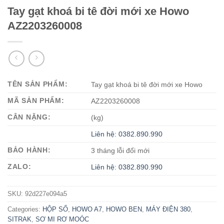
Tay gạt khoá bi tê đời mới xe Howo
AZ2203260008
TÊN SẢN PHẨM:
Tay gạt khoá bi tê đời mới xe Howo
MÃ SẢN PHẨM:
AZ2203260008
CÂN NẶNG:
(kg)
Liên hệ: 0382.890.990
BẢO HÀNH:
3 tháng lỗi đổi mới
ZALO:
Liên hệ: 0382.890.990
SKU:
92d227e094a5
Categories:
HỘP SỐ
,
HOWO A7
,
HOWO BEN
,
MÁY ĐIỆN 380
,
SITRAK
,
SƠ MI RƠ MOÓC