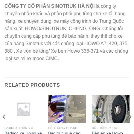
CÔNG TY CỔ PHẦN SINOTRUK HÀ NỘI
là công ty
chuyên nhập khẩu và phân phối phụ tùng cho xe tải hạng
nặng, xe chuyên dụng, xe máy công trình do Trung Quốc
sản xuất: HOWO/SINOTRUK, CHENGLONG. Chúng tôi
chuyên cung cấp phụ tùng để bảo hành, thay thế cho xe
của hãng Sinotruk với các chủng loại HOWO A7, 420, 375,
380 , Xe trộn bê tông/ Xe ben Howo 336-371 và các chủng
loại sơ mi rơ mooc CIMC.
RELATED PRODUCTS
CABIN & THÂN VỎ
HỆ THỐNG PHANH
BỘ PHẬN LY HỢP
Badsoc xe Howo xe
Bạc trục quả đào
Bàn ép xe Howo