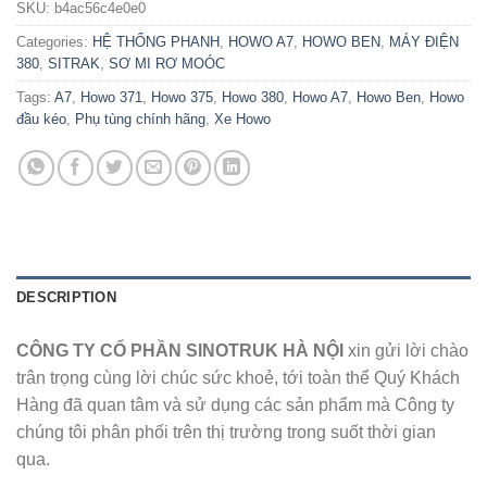
SKU:
b4ac56c4e0e0
Categories:
HỆ THỐNG PHANH
,
HOWO A7
,
HOWO BEN
,
MÁY ĐIỆN
380
,
SITRAK
,
SƠ MI RƠ MOÓC
Tags:
A7
,
Howo 371
,
Howo 375
,
Howo 380
,
Howo A7
,
Howo Ben
,
Howo
đầu kéo
,
Phụ tùng chính hãng
,
Xe Howo
DESCRIPTION
CÔNG TY CỔ PHẦN SINOTRUK HÀ NỘI
xin gửi lời chào
trân trọng cùng lời chúc sức khoẻ, tới toàn thể Quý Khách
Hàng đã quan tâm và sử dụng các sản phẩm mà Công ty
chúng tôi phân phối trên thị trường trong suốt thời gian
qua.