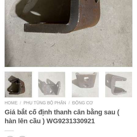
HOME
/
PHỤ TÙNG BỘ PHẬN
/
ĐỘNG CƠ
Giá bắt cố định thanh cân bằng sau (
hàn lên cầu ) WG9231330921