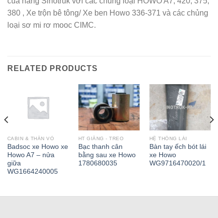
của hãng Sinotruk với các chủng loại HOWO A7, 420, 375,
380 , Xe trộn bê tông/ Xe ben Howo 336-371 và các chủng
loại sơ mi rơ mooc CIMC.
RELATED PRODUCTS
CABIN & THÂN VỎ
HT GIẰNG - TREO
HỆ THỐNG LÁI
Badsoc xe Howo xe
Bạc thanh cân
Bàn tay ếch bót lái
Howo A7 – nửa
bằng sau xe Howo
xe Howo
giữa
1780680035
WG9716470020/1
WG1664240005