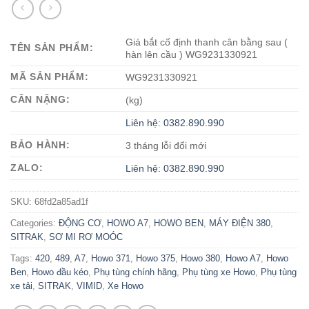
Giá bắt cố định thanh cân bằng sau (
TÊN SẢN PHẨM:
hàn lên cầu ) WG9231330921
MÃ SẢN PHẨM:
WG9231330921
CÂN NẶNG:
(kg)
Liên hệ: 0382.890.990
BẢO HÀNH:
3 tháng lỗi đổi mới
ZALO:
Liên hệ: 0382.890.990
SKU:
68fd2a85ad1f
Categories:
ĐỘNG CƠ
,
HOWO A7
,
HOWO BEN
,
MÁY ĐIỆN 380
,
SITRAK
,
SƠ MI RƠ MOÓC
Tags:
420
,
489
,
A7
,
Howo 371
,
Howo 375
,
Howo 380
,
Howo A7
,
Howo
Ben
,
Howo đầu kéo
,
Phụ tùng chính hãng
,
Phụ tùng xe Howo
,
Phụ tùng
xe tải
,
SITRAK
,
VIMID
,
Xe Howo