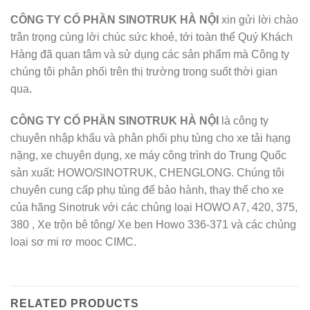
CÔNG TY CỔ PHẦN SINOTRUK HÀ NỘI
xin gửi lời chào
trân trọng cùng lời chúc sức khoẻ, tới toàn thể Quý Khách
Hàng đã quan tâm và sử dụng các sản phẩm mà Công ty
chúng tôi phân phối trên thị trường trong suốt thời gian
qua.
CÔNG TY CỔ PHẦN SINOTRUK HÀ NỘI
là công ty
chuyên nhập khẩu và phân phối phụ tùng cho xe tải hạng
nặng, xe chuyên dụng, xe máy công trình do Trung Quốc
sản xuất: HOWO/SINOTRUK, CHENGLONG. Chúng tôi
chuyên cung cấp phụ tùng để bảo hành, thay thế cho xe
của hãng Sinotruk với các chủng loại HOWO A7, 420, 375,
380 , Xe trộn bê tông/ Xe ben Howo 336-371 và các chủng
loại sơ mi rơ mooc CIMC.
RELATED PRODUCTS