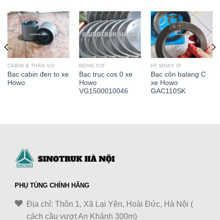
CABIN & THÂN VỎ
ĐỘNG CƠ
HT MOAY Ơ
Bạc cabin đen to xe
Bạc trục cos 0 xe
Bạc côn balang C
Howo
Howo
xe Howo
VG1500010046
GAC110SK
PHỤ TÙNG CHÍNH HÃNG
Địa chỉ: Thôn 1, Xã Lại Yên, Hoài Đức, Hà Nội (
cách cầu vượt An Khánh 300m)