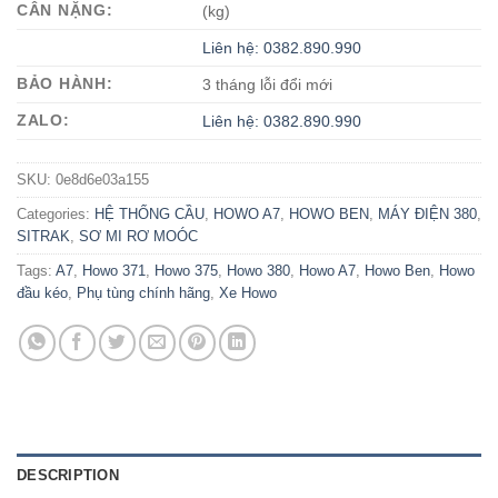
CÂN NẶNG:
(kg)
Liên hệ: 0382.890.990
BẢO HÀNH:
3 tháng lỗi đổi mới
ZALO:
Liên hệ: 0382.890.990
SKU:
0e8d6e03a155
Categories:
HỆ THỐNG CẦU
,
HOWO A7
,
HOWO BEN
,
MÁY ĐIỆN 380
,
SITRAK
,
SƠ MI RƠ MOÓC
Tags:
A7
,
Howo 371
,
Howo 375
,
Howo 380
,
Howo A7
,
Howo Ben
,
Howo
đầu kéo
,
Phụ tùng chính hãng
,
Xe Howo
DESCRIPTION