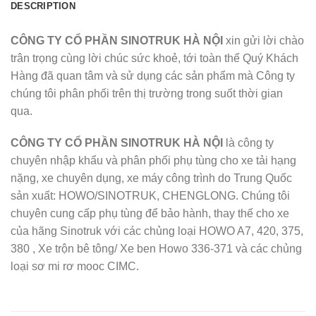
DESCRIPTION
CÔNG TY CỔ PHẦN SINOTRUK HÀ NỘI
xin gửi lời chào
trân trọng cùng lời chúc sức khoẻ, tới toàn thể Quý Khách
Hàng đã quan tâm và sử dụng các sản phẩm mà Công ty
chúng tôi phân phối trên thị trường trong suốt thời gian
qua.
CÔNG TY CỔ PHẦN SINOTRUK HÀ NỘI
là công ty
chuyên nhập khẩu và phân phối phụ tùng cho xe tải hạng
nặng, xe chuyên dụng, xe máy công trình do Trung Quốc
sản xuất: HOWO/SINOTRUK, CHENGLONG. Chúng tôi
chuyên cung cấp phụ tùng để bảo hành, thay thế cho xe
của hãng Sinotruk với các chủng loại HOWO A7, 420, 375,
380 , Xe trộn bê tông/ Xe ben Howo 336-371 và các chủng
loại sơ mi rơ mooc CIMC.