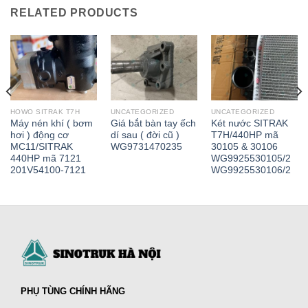
RELATED PRODUCTS
HOWO SITRAK T7H
UNCATEGORIZED
UNCATEGORIZED
Máy nén khí ( bơm
Giá bắt bàn tay ếch
Két nước SITRAK
hơi ) động cơ
dí sau ( đời cũ )
T7H/440HP mã
MC11/SITRAK
WG9731470235
30105 & 30106
440HP mã 7121
WG9925530105/2
201V54100-7121
WG9925530106/2
PHỤ TÙNG CHÍNH HÃNG