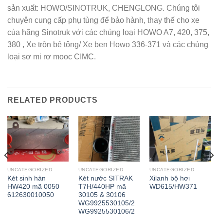
sản xuất: HOWO/SINOTRUK, CHENGLONG. Chúng tôi
chuyên cung cấp phụ tùng để bảo hành, thay thế cho xe
của hãng Sinotruk với các chủng loại HOWO A7, 420, 375,
380 , Xe trộn bê tông/ Xe ben Howo 336-371 và các chủng
loại sơ mi rơ mooc CIMC.
RELATED PRODUCTS
UNCATEGORIZED
UNCATEGORIZED
UNCATEGORIZED
Két sinh hàn
Két nước SITRAK
Xilanh bộ hơi
HW420 mã 0050
T7H/440HP mã
WD615/HW371
612630010050
30105 & 30106
WG9925530105/2
WG9925530106/2