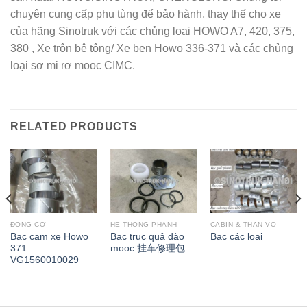
chuyên cung cấp phụ tùng để bảo hành, thay thế cho xe
của hãng Sinotruk với các chủng loại HOWO A7, 420, 375,
380 , Xe trộn bê tông/ Xe ben Howo 336-371 và các chủng
loại sơ mi rơ mooc CIMC.
RELATED PRODUCTS
ĐỘNG CƠ
HỆ THỐNG PHANH
CABIN & THÂN VỎ
Bạc cam xe Howo
Bạc trục quả đào
Bạc các loại
371
mooc 挂车修理包
VG1560010029