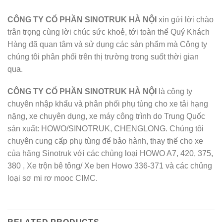
CÔNG TY CỔ PHẦN SINOTRUK HÀ NỘI
xin gửi lời chào
trân trọng cùng lời chúc sức khoẻ, tới toàn thể Quý Khách
Hàng đã quan tâm và sử dụng các sản phẩm mà Công ty
chúng tôi phân phối trên thị trường trong suốt thời gian
qua.
CÔNG TY CỔ PHẦN SINOTRUK HÀ NỘI
là công ty
chuyên nhập khẩu và phân phối phụ tùng cho xe tải hạng
nặng, xe chuyên dụng, xe máy công trình do Trung Quốc
sản xuất: HOWO/SINOTRUK, CHENGLONG. Chúng tôi
chuyên cung cấp phụ tùng để bảo hành, thay thế cho xe
của hãng Sinotruk với các chủng loại HOWO A7, 420, 375,
380 , Xe trộn bê tông/ Xe ben Howo 336-371 và các chủng
loại sơ mi rơ mooc CIMC.