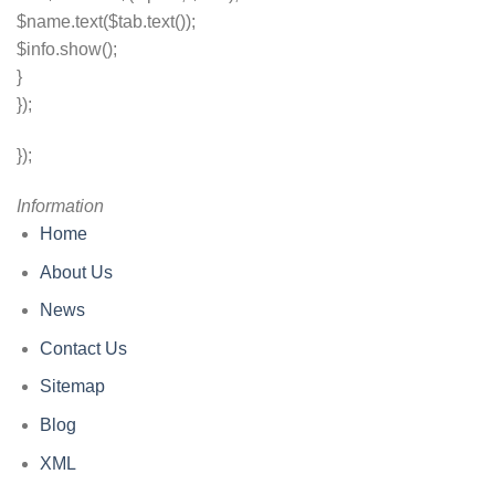
$name.text($tab.text());
$info.show();
}
});
});
Information
Home
About Us
News
Contact Us
Sitemap
Blog
XML