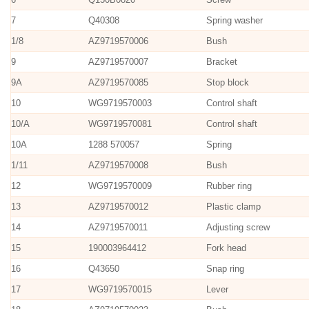
7
Q40308
Spring washer
1/8
AZ9719570006
Bush
9
AZ9719570007
Bracket
9A
AZ9719570085
Stop block
10
WG9719570003
Control shaft
10/A
WG9719570081
Control shaft
10A
1288 570057
Spring
1/11
AZ9719570008
Bush
12
WG9719570009
Rubber ring
13
AZ9719570012
Plastic clamp
14
AZ9719570011
Adjusting screw
15
190003964412
Fork head
16
Q43650
Snap ring
17
WG9719570015
Lever