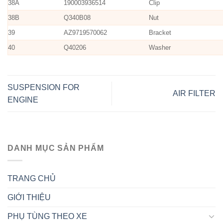
38A
190003936514
Clip
38B
Q340B08
Nut
39
AZ9719570062
Bracket
40
Q40206
Washer
SUSPENSION FOR
AIR FILTER
ENGINE
DANH MỤC SẢN PHẨM
TRANG CHỦ
GIỚI THIỆU
PHỤ TÙNG THEO XE