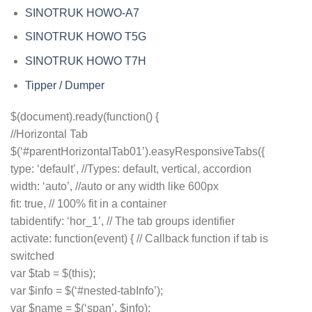
SINOTRUK HOWO-A7
SINOTRUK HOWO T5G
SINOTRUK HOWO T7H
Tipper / Dumper
$(document).ready(function() {
//Horizontal Tab
$(‘#parentHorizontalTab01’).easyResponsiveTabs({
type: ‘default’, //Types: default, vertical, accordion
width: ‘auto’, //auto or any width like 600px
fit: true, // 100% fit in a container
tabidentify: ‘hor_1’, // The tab groups identifier
activate: function(event) { // Callback function if tab is
switched
var $tab = $(this);
var $info = $(‘#nested-tabInfo’);
var $name = $(‘span’, $info);