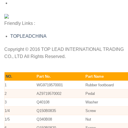
Friendly Links :
TOPLEADCHINA
Copyright © 2016 TOP LEAD INTERNATIONAL TRADING
CO., LTD All Rights Reserved.
NO.
Part No.
Part Name
1
WG9719570001
Rubber footboard
2
AZ9719570002
Pedal
3
Q40108
Washer
1/4
Q150B0835
Screw
1/5
Q340B08
Nut
6
Q150B0820
Screw