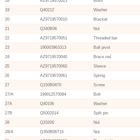
18
AZ9719570023
Bush
19
Q40212
Washer
20
AZ9719570010
Bracket
21
Q340B06
Nut
22
AZ9719570051
Threaded bar
23
190003963313
Ball pivot
24
AZ9719570040
Brace rod
25
AZ9719570060
Sleeve
26
AZ9719570061
Spring
27
Q150B0870
Screw
27/A
199012570084
Bolt
27A
Q40106
Washer
27B
Q5002014
Split pin
28
Q33206
Nut
28/A
Q350B06T15
Nut