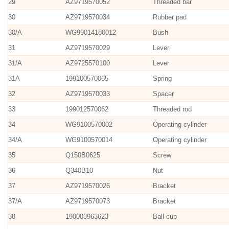
29
AZ9719570052
Threaded bar
30
AZ9719570034
Rubber pad
30/A
WG99014180012
Bush
31
AZ9719570029
Lever
31/A
AZ9725570100
Lever
31A
199100570065
Spring
32
AZ9719570033
Spacer
33
199012570062
Threaded rod
34
WG9100570002
Operating cylinder
34/A
WG9100570014
Operating cylinder
35
Q150B0625
Screw
36
Q340B10
Nut
37
AZ9719570026
Bracket
37/A
AZ9719570073
Bracket
38
190003963623
Ball cup