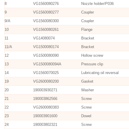
8
VG1560080276
Nozzle holder/P036
9
VG1560080277
Coupler
9/A
VG1560080300
Coupler
10
VG1560080261
Flange
11
VG14080074
Bracket
11/A
VG1500080174
Bracket
12
VG1500080090
Hollow screw
13
VG1500080094A
Pressure clip
14
VG1560070025
Lubricating oil reversal
19
VG2600080200
Gasket
20
190003930271
Washer
21
190003862566
Screw
22
VG2600080383
Screw
23
190003901600
Dowel
24
190003802321
Screw