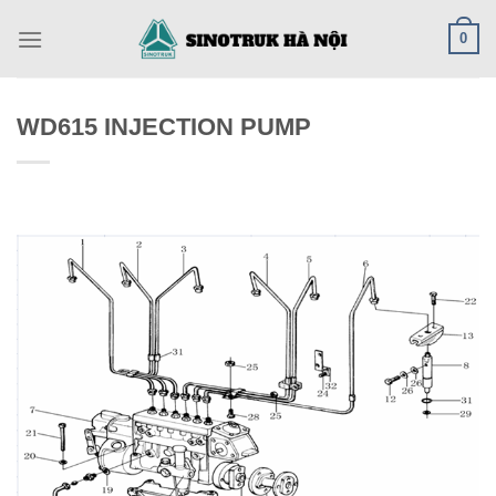
Skip
0
to
content
WD615 INJECTION PUMP