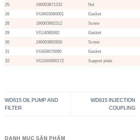
25
190003871232
Nut
26
VG9003080001
Gasket
28
190003802312
Screw
29
VG14080082
Gasket
30
190003802650
Screw
31
VG609070080
Gasket
32
VG1560080172
Support plate
WD615 OIL PUMP AND
WD615 INJECTION
FILTER
COUPLING
DANH MỤC SẢN PHẨM