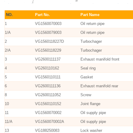
NO.
Part No.
Part Name
1
VG1560070003
Oil return pipe
1/A
VG1560079003
Oil return pipe
2
VG1560118227D
Turbochager
2/A
VG1560118229
Turbochager
3
VG2600111137
Exhaust manifold front
4
VG260110162
Seal ring
5
VG1560110111
Gasket
6
VG2600111136
Exhaust manifold rear
8
VG2600111052
Screw
10
VG1560110152
Joint flange
11
VG1560070002
Oil supply pipe
11/A
VG1560070002A
Oil supply pipe
13
VG188250083
Lock washer