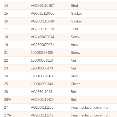
14
VG1560110187
Stud
15
VG609E110050
Gasket
16
VG2600110048
Gasket
17
VG1560110210
Joint
18
VG1460070014
Screw
19
VG2600070071
Hose
21
190003862428
Screw
22
190003559513
Nut
23
190003888470
Nut
24
190003559563
Ring
25
190003989340
Clamp
26
VG1560110241
Bolt
26/A
VG2600111429
Bolt
27
VG2600111138
Heat insulation cover front
27/A
VG2600111142
Heat insulation cover front