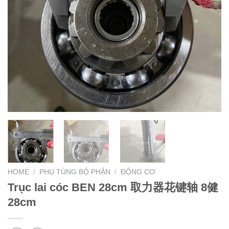
HOME
/
PHỤ TÙNG BỘ PHẬN
/
ĐỘNG CƠ
Trục lai cóc BEN 28cm 取力器花键轴 8健
28cm