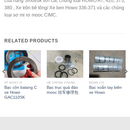
của hãng Sinotruk với các chủng loại HOWO A7, 420, 375,
380 , Xe trộn bê tông/ Xe ben Howo 336-371 và các chủng
loại sơ mi rơ mooc CIMC.
RELATED PRODUCTS
HT MOAY Ơ
HỆ THỐNG PHANH
ĐỘNG CƠ
Bạc côn balang C
Bạc trục quả đào
Bạc xoắn tay biên
xe Howo
mooc 挂车修理包
xe Howo
GAC110SK