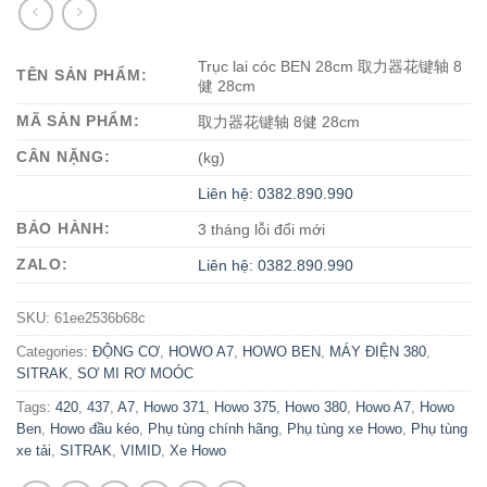
Trục lai cóc BEN 28cm 取力器花键轴 8
TÊN SẢN PHẨM:
健 28cm
MÃ SẢN PHẨM:
取力器花键轴 8健 28cm
CÂN NẶNG:
(kg)
Liên hệ: 0382.890.990
BẢO HÀNH:
3 tháng lỗi đổi mới
ZALO:
Liên hệ: 0382.890.990
SKU:
61ee2536b68c
Categories:
ĐỘNG CƠ
,
HOWO A7
,
HOWO BEN
,
MÁY ĐIỆN 380
,
SITRAK
,
SƠ MI RƠ MOÓC
Tags:
420
,
437
,
A7
,
Howo 371
,
Howo 375
,
Howo 380
,
Howo A7
,
Howo
Ben
,
Howo đầu kéo
,
Phụ tùng chính hãng
,
Phụ tùng xe Howo
,
Phụ tùng
xe tải
,
SITRAK
,
VIMID
,
Xe Howo