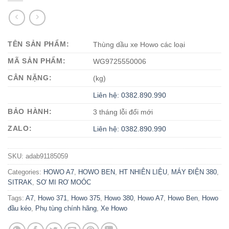
TÊN SẢN PHẨM:
Thùng dầu xe Howo các loại
MÃ SẢN PHẨM:
WG9725550006
CÂN NẶNG:
(kg)
Liên hệ: 0382.890.990
BẢO HÀNH:
3 tháng lỗi đổi mới
ZALO:
Liên hệ: 0382.890.990
SKU:
adab91185059
Categories:
HOWO A7
,
HOWO BEN
,
HT NHIÊN LIỆU
,
MÁY ĐIỆN 380
,
SITRAK
,
SƠ MI RƠ MOÓC
Tags:
A7
,
Howo 371
,
Howo 375
,
Howo 380
,
Howo A7
,
Howo Ben
,
Howo
đầu kéo
,
Phụ tùng chính hãng
,
Xe Howo