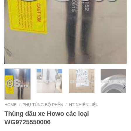
HOME
/
PHỤ TÙNG BỘ PHẬN
/
HT NHIÊN LIỆU
Thùng dầu xe Howo các loại
WG9725550006