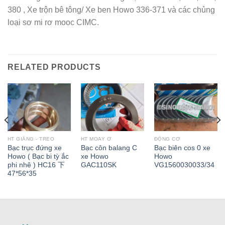
380 , Xe trộn bê tông/ Xe ben Howo 336-371 và các chủng
loại sơ mi rơ mooc CIMC.
RELATED PRODUCTS
HT GIẰNG - TREO
HT MOAY Ơ
ĐỘNG CƠ
Bạc trục đứng xe
Bạc côn balang C
Bạc biên cos 0 xe
Howo ( Bạc bi tỳ ắc
xe Howo
Howo
phi nhê ) HC16 下
GAC110SK
VG1560030033/34
47*56*35