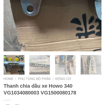
HOME
/
PHỤ TÙNG BỘ PHẬN
/
ĐỘNG CƠ
Thanh chia dầu xe Howo 340
VG1034080003 VG1500080178