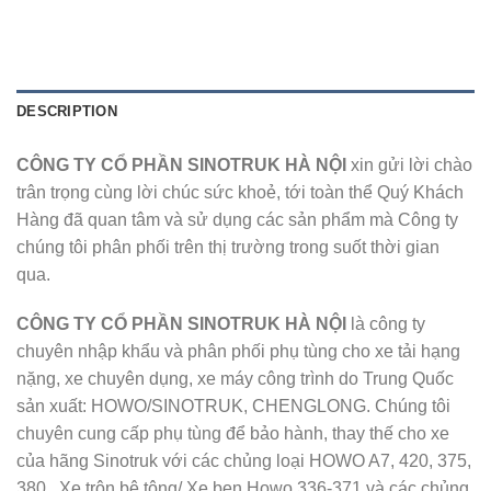
DESCRIPTION
CÔNG TY CỔ PHẦN SINOTRUK HÀ NỘI
xin gửi lời chào
trân trọng cùng lời chúc sức khoẻ, tới toàn thể Quý Khách
Hàng đã quan tâm và sử dụng các sản phẩm mà Công ty
chúng tôi phân phối trên thị trường trong suốt thời gian
qua.
CÔNG TY CỔ PHẦN SINOTRUK HÀ NỘI
là công ty
chuyên nhập khẩu và phân phối phụ tùng cho xe tải hạng
nặng, xe chuyên dụng, xe máy công trình do Trung Quốc
sản xuất: HOWO/SINOTRUK, CHENGLONG. Chúng tôi
chuyên cung cấp phụ tùng để bảo hành, thay thế cho xe
của hãng Sinotruk với các chủng loại HOWO A7, 420, 375,
380 , Xe trộn bê tông/ Xe ben Howo 336-371 và các chủng