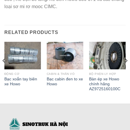
loại sơ mi rơ mooc CIMC.
RELATED PRODUCTS
ĐỘNG CƠ
CABIN & THÂN VỎ
BỘ PHẬN LY HỢP
Bạc xoắn tay biên
Bạc cabin đen to xe
Bàn ép xe Howo
xe Howo
Howo
chính hãng
AZ9725160100C