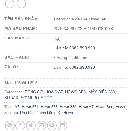
TÊN SẢN PHẨM:
Thanh chia dầu xe Howo 340
MÃ SẢN PHẨM:
VG1034080003 VG1500080178
CÂN NẶNG:
(kg)
Liên hệ: 0382.890.990
BẢO HÀNH:
3 tháng lỗi đổi mới
ZALO:
Liên hệ: 0382.890.990
SKU:
195afd1b89f6
Categories:
ĐỘNG CƠ
,
HOWO A7
,
HOWO BEN
,
MÁY ĐIỆN 380
,
SITRAK
,
SƠ MI RƠ MOÓC
Tags:
A7
,
Howo 371
,
Howo 375
,
Howo 380
,
Howo A7
,
Howo Ben
,
Howo
đầu kéo
,
Phụ tùng chính hãng
,
Xe Howo