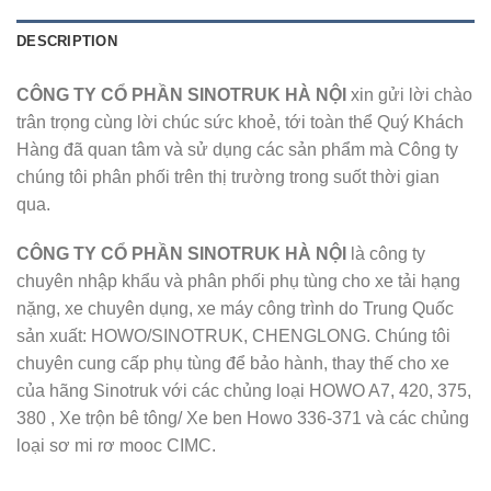
DESCRIPTION
CÔNG TY CỔ PHẦN SINOTRUK HÀ NỘI
xin gửi lời chào
trân trọng cùng lời chúc sức khoẻ, tới toàn thể Quý Khách
Hàng đã quan tâm và sử dụng các sản phẩm mà Công ty
chúng tôi phân phối trên thị trường trong suốt thời gian
qua.
CÔNG TY CỔ PHẦN SINOTRUK HÀ NỘI
là công ty
chuyên nhập khẩu và phân phối phụ tùng cho xe tải hạng
nặng, xe chuyên dụng, xe máy công trình do Trung Quốc
sản xuất: HOWO/SINOTRUK, CHENGLONG. Chúng tôi
chuyên cung cấp phụ tùng để bảo hành, thay thế cho xe
của hãng Sinotruk với các chủng loại HOWO A7, 420, 375,
380 , Xe trộn bê tông/ Xe ben Howo 336-371 và các chủng
loại sơ mi rơ mooc CIMC.