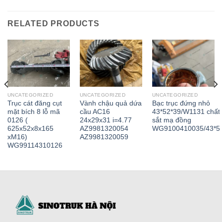
RELATED PRODUCTS
UNCATEGORIZED
UNCATEGORIZED
UNCATEGORIZED
Trục cát đăng cụt
Vành chậu quả dứa
Bạc trục đứng nhỏ
mặt bích 8 lỗ mã
cầu AC16
43*52*39/W1131 chất 
0126 (
24x29x31 i=4.77
sắt mạ đồng
625x52x8x165
AZ9981320054
WG9100410035/43*5
xM16)
AZ9981320059
WG99114310126