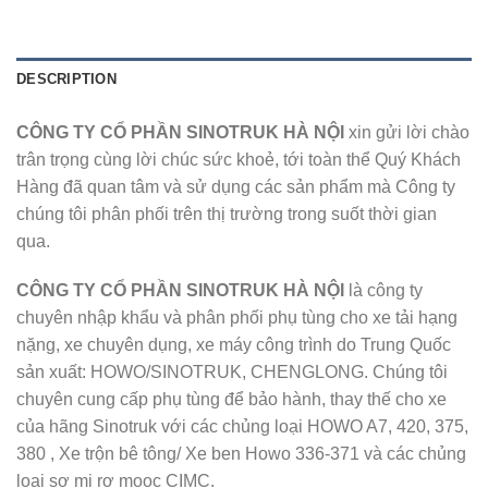
DESCRIPTION
CÔNG TY CỔ PHẦN SINOTRUK HÀ NỘI
xin gửi lời chào
trân trọng cùng lời chúc sức khoẻ, tới toàn thể Quý Khách
Hàng đã quan tâm và sử dụng các sản phẩm mà Công ty
chúng tôi phân phối trên thị trường trong suốt thời gian
qua.
CÔNG TY CỔ PHẦN SINOTRUK HÀ NỘI
là công ty
chuyên nhập khẩu và phân phối phụ tùng cho xe tải hạng
nặng, xe chuyên dụng, xe máy công trình do Trung Quốc
sản xuất: HOWO/SINOTRUK, CHENGLONG. Chúng tôi
chuyên cung cấp phụ tùng để bảo hành, thay thế cho xe
của hãng Sinotruk với các chủng loại HOWO A7, 420, 375,
380 , Xe trộn bê tông/ Xe ben Howo 336-371 và các chủng
loại sơ mi rơ mooc CIMC.