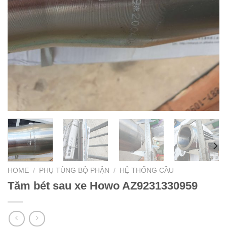
HOME
/
PHỤ TÙNG BỘ PHẬN
/
HỆ THỐNG CẦU
Tăm bét sau xe Howo AZ9231330959