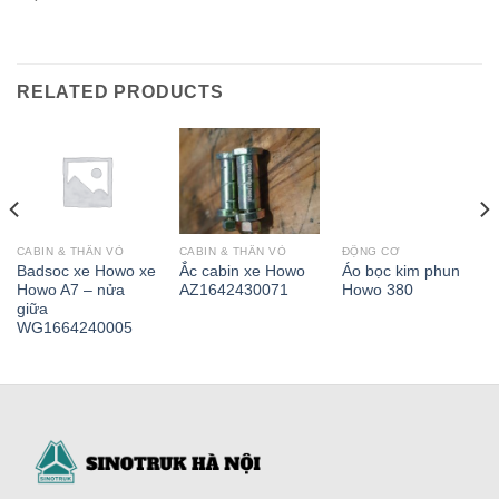
RELATED PRODUCTS
CABIN & THÂN VỎ
CABIN & THÂN VỎ
ĐỘNG CƠ
Badsoc xe Howo xe
Ắc cabin xe Howo
Áo bọc kim phun
Howo A7 – nửa
AZ1642430071
Howo 380
giữa
WG1664240005