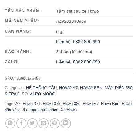
TÊN SẢN PHẨM:
Tăm bét sau xe Howo
MÃ SẢN PHẨM:
AZ9231330959
CÂN NẶNG:
(kg)
Liên hệ: 0382.890.990
BẢO HÀNH:
3 tháng lỗi đổi mới
ZALO:
Liên hệ: 0382.890.990
SKU:
fda98d17b485
Categories:
HỆ THỐNG CẦU
,
HOWO A7
,
HOWO BEN
,
MÁY ĐIỆN 380
,
SITRAK
,
SƠ MI RƠ MOÓC
Tags:
A7
,
Howo 371
,
Howo 375
,
Howo 380
,
Howo A7
,
Howo Ben
,
Howo
đầu kéo
,
Phụ tùng chính hãng
,
Xe Howo