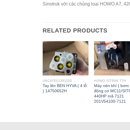
Sinotruk với các chủng loại HOWO A7, 420
RELATED PRODUCTS
ATEGORIZED
UNCATEGORIZED
HOWO SITRAK T7H
bi tỳ ắc phi nhê 3
Tay lên BEN HYVA ( 4 lỗ
Máy nén khí ( bơm 
 52x51x51x240mm
) 14750652H
động cơ MC11/SI
AK T5G chính hãng
440HP mã 7121
5002
201V54100-7121
095415002