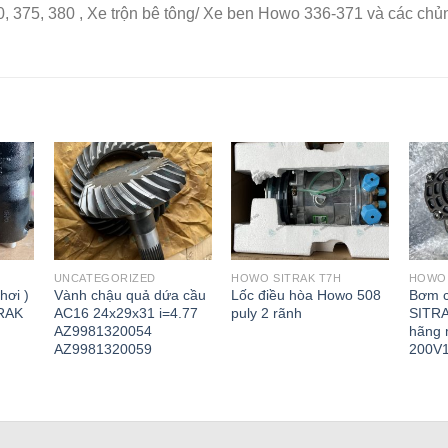
, 375, 380 , Xe trộn bê tông/ Xe ben Howo 336-371 và các chủ
UNCATEGORIZED
HOWO SITRAK T7H
HOWO 
hơi )
Vành chậu quả dứa cầu
Lốc điều hòa Howo 508
Bơm c
TRAK
AC16 24x29x31 i=4.77
puly 2 rãnh
SITRA
AZ9981320054
hãng 
AZ9981320059
200V1