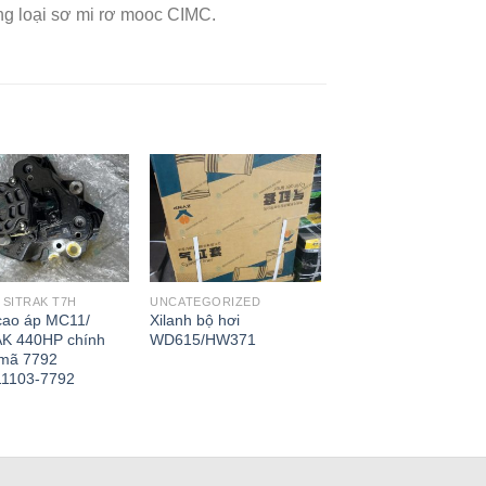
ng loại sơ mi rơ mooc CIMC.
SITRAK T7H
UNCATEGORIZED
ao áp MC11/
Xilanh bộ hơi
K 440HP chính
WD615/HW371
mã 7792
1103-7792