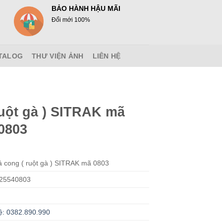
BẢO HÀNH HẬU MÃI
Đổi mới 100%
TALOG
THƯ VIỆN ẢNH
LIÊN HỆ
ruột gà ) SITRAK mã
0803
 cong ( ruột gà ) SITRAK mã 0803
25540803
ệ: 0382.890.990