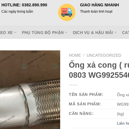
HOTLINE: 0382.890.990
GIAO HÀNG NHANH
Các ngày trong tuần
Thanh toán linh hoạt
EO XE
PHỤ TÙNG BỘ PHẬN
DỊCH VỤ & HẬU MÃI
CA
HOME
/
UNCATEGORIZED
Ống xả cong ( 
0803 WG992554
TÊN SẢN PHẨM:
Ống xả
MÃ SẢN PHẨM:
WG99
CÂN NẶNG:
(kg)
Liên h