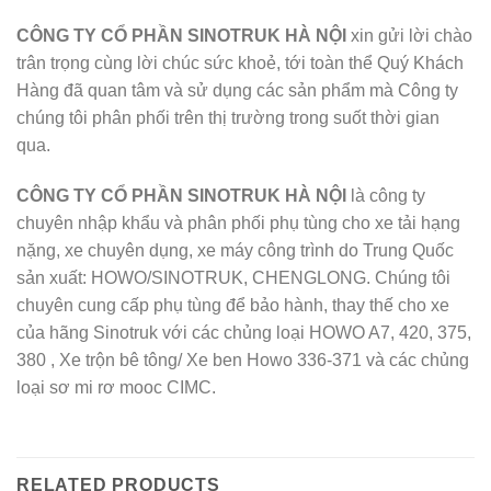
CÔNG TY CỔ PHẦN SINOTRUK HÀ NỘI
xin gửi lời chào
trân trọng cùng lời chúc sức khoẻ, tới toàn thể Quý Khách
Hàng đã quan tâm và sử dụng các sản phẩm mà Công ty
chúng tôi phân phối trên thị trường trong suốt thời gian
qua.
CÔNG TY CỔ PHẦN SINOTRUK HÀ NỘI
là công ty
chuyên nhập khẩu và phân phối phụ tùng cho xe tải hạng
nặng, xe chuyên dụng, xe máy công trình do Trung Quốc
sản xuất: HOWO/SINOTRUK, CHENGLONG. Chúng tôi
chuyên cung cấp phụ tùng để bảo hành, thay thế cho xe
của hãng Sinotruk với các chủng loại HOWO A7, 420, 375,
380 , Xe trộn bê tông/ Xe ben Howo 336-371 và các chủng
loại sơ mi rơ mooc CIMC.
RELATED PRODUCTS