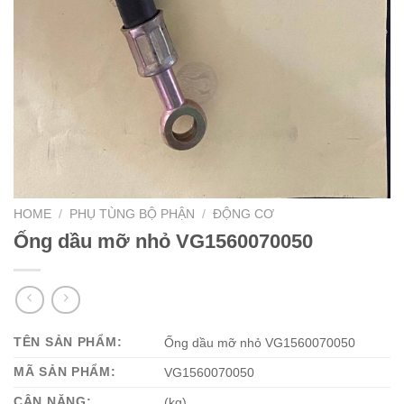
HOME
/
PHỤ TÙNG BỘ PHẬN
/
ĐỘNG CƠ
Ống dầu mỡ nhỏ VG1560070050
TÊN SẢN PHẨM:
Ống dầu mỡ nhỏ VG1560070050
MÃ SẢN PHẨM:
VG1560070050
CÂN NẶNG:
(kg)