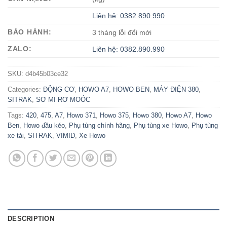
Liên hệ: 0382.890.990
BẢO HÀNH:
3 tháng lỗi đổi mới
ZALO:
Liên hệ: 0382.890.990
SKU:
d4b45b03ce32
Categories:
ĐỘNG CƠ
,
HOWO A7
,
HOWO BEN
,
MÁY ĐIỆN 380
,
SITRAK
,
SƠ MI RƠ MOÓC
Tags:
420
,
475
,
A7
,
Howo 371
,
Howo 375
,
Howo 380
,
Howo A7
,
Howo
Ben
,
Howo đầu kéo
,
Phụ tùng chính hãng
,
Phụ tùng xe Howo
,
Phụ tùng
xe tải
,
SITRAK
,
VIMID
,
Xe Howo
DESCRIPTION