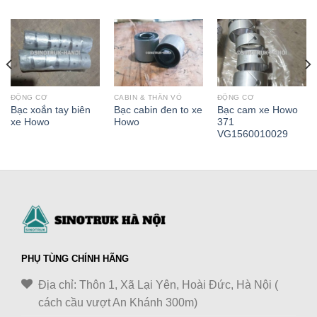
ĐỘNG CƠ
CABIN & THÂN VỎ
ĐỘNG CƠ
Bạc xoắn tay biên
Bạc cabin đen to xe
Bạc cam xe Howo
xe Howo
Howo
371
VG1560010029
PHỤ TÙNG CHÍNH HÃNG
Địa chỉ: Thôn 1, Xã Lại Yên, Hoài Đức, Hà Nội (
cách cầu vượt An Khánh 300m)