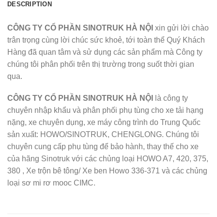
DESCRIPTION
CÔNG TY CỔ PHẦN SINOTRUK HÀ NỘI
xin gửi lời chào
trân trọng cùng lời chúc sức khoẻ, tới toàn thể Quý Khách
Hàng đã quan tâm và sử dụng các sản phẩm mà Công ty
chúng tôi phân phối trên thị trường trong suốt thời gian
qua.
CÔNG TY CỔ PHẦN SINOTRUK HÀ NỘI
là công ty
chuyên nhập khẩu và phân phối phụ tùng cho xe tải hạng
nặng, xe chuyên dụng, xe máy công trình do Trung Quốc
sản xuất: HOWO/SINOTRUK, CHENGLONG. Chúng tôi
chuyên cung cấp phụ tùng để bảo hành, thay thế cho xe
của hãng Sinotruk với các chủng loại HOWO A7, 420, 375,
380 , Xe trộn bê tông/ Xe ben Howo 336-371 và các chủng
loại sơ mi rơ mooc CIMC.