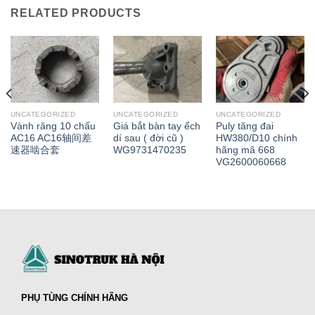
RELATED PRODUCTS
UNCATEGORIZED
UNCATEGORIZED
UNCATEGORIZED
Vành răng 10 chấu
Giá bắt bàn tay ếch
Puly tăng đai
AC16 AC16轴间差
dí sau ( đời cũ )
HW380/D10 chính
速器啮合套
WG9731470235
hãng mã 668
VG2600060668
PHỤ TÙNG CHÍNH HÃNG