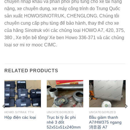
chuyên nhập khẩu và phân phối phụ tùng cho xe tải hạng
nặng, xe chuyên dụng, xe máy công trình do Trung Quốc
sản xuất: HOWO/SINOTRUK, CHENGLONG. Chúng tôi
chuyên cung cấp phụ tùng để bảo hành, thay thế cho xe
của hãng Sinotruk với các chủng loại HOWO A7, 420, 375,
380 , Xe trộn bê tông/ Xe ben Howo 336-371 và các chủng
loại sơ mi rơ mooc CIMC.
RELATED PRODUCTS
HOWO SITRAK T7H
UNCATEGORIZED
UNCATEGORIZED
Trục bi tỳ ắc phi
Bầu giảm thanh
Hộp điện các loại
nhê 3 đốt
A7/HW375 ngang
52x51x51x240mm
消音器 A7