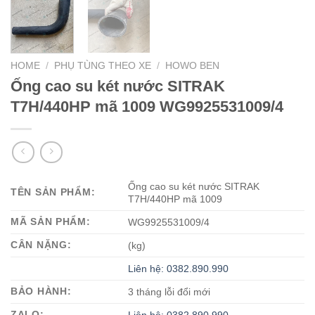
HOME
/
PHỤ TÙNG THEO XE
/
HOWO BEN
Ống cao su két nước SITRAK
T7H/440HP mã 1009 WG9925531009/4
Ống cao su két nước SITRAK
TÊN SẢN PHẨM:
T7H/440HP mã 1009
MÃ SẢN PHẨM:
WG9925531009/4
CÂN NẶNG:
(kg)
Liên hệ: 0382.890.990
BẢO HÀNH:
3 tháng lỗi đổi mới
ZALO: