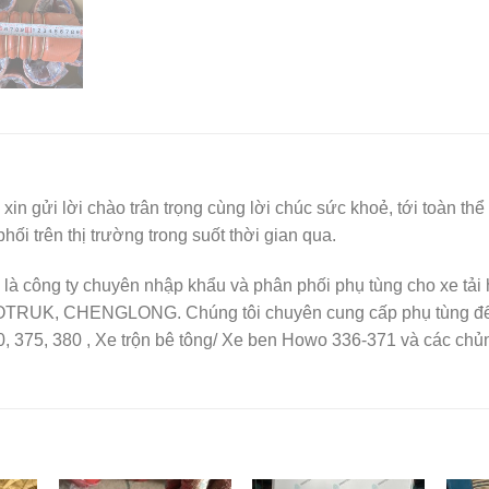
I
xin gửi lời chào trân trọng cùng lời chúc sức khoẻ, tới toàn 
i trên thị trường trong suốt thời gian qua.
là công ty chuyên nhập khẩu và phân phối phụ tùng cho xe tả
OTRUK, CHENGLONG. Chúng tôi chuyên cung cấp phụ tùng để b
, 375, 380 , Xe trộn bê tông/ Xe ben Howo 336-371 và các chủ