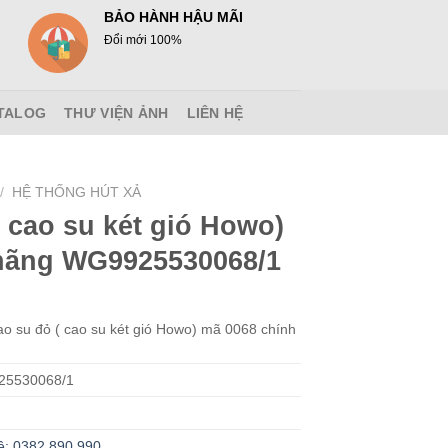
BẢO HÀNH HẬU MÃI
Đổi mới 100%
TALOG
THƯ VIỆN ẢNH
LIÊN HỆ
/
HỆ THỐNG HÚT XẢ
 cao su két gió Howo)
hãng WG9925530068/1
o su đỏ ( cao su két gió Howo) mã 0068 chính
5530068/1
ệ: 0382.890.990