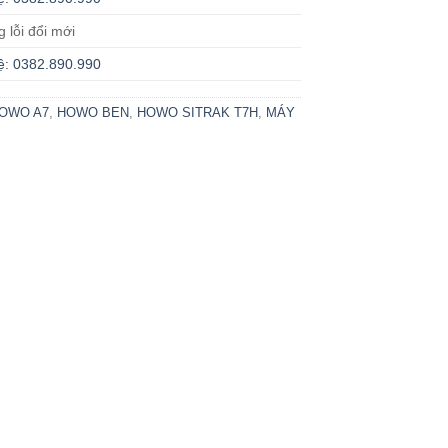
g lỗi đổi mới
ệ: 0382.890.990
OWO A7
,
HOWO BEN
,
HOWO SITRAK T7H
,
MÁY