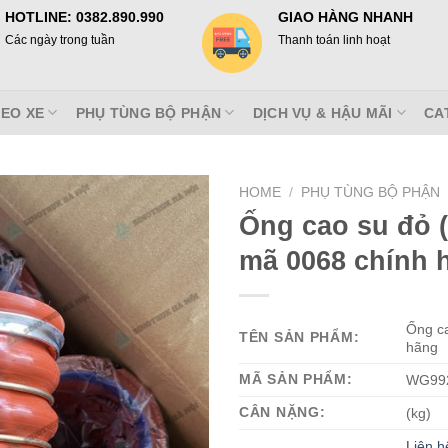
HOTLINE: 0382.890.990
GIAO HÀNG NHANH
Các ngày trong tuần
Thanh toán linh hoạt
EO XE
PHỤ TÙNG BỘ PHẬN
DỊCH VỤ & HẬU MÃI
CA
HOME
/
PHỤ TÙNG BỘ PHẬN
Ống cao su đỏ (
mã 0068 chính 
Ống ca
TÊN SẢN PHẨM:
hãng
MÃ SẢN PHẨM:
WG992
CÂN NẶNG:
(kg)
Liên h