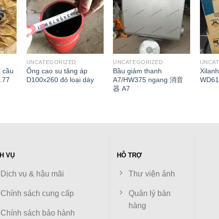
UNCATEGORIZED
UNCATEGORIZED
UNCA
 cầu
Ống cao su tăng áp
Bầu giảm thanh
Xilanh
.77
D100x260 đỏ loại dày
A7/HW375 ngang 消音
WD61
器 A7
H VỤ
HỖ TRỢ
Dịch vụ & hậu mãi
Thư viện ảnh
Chính sách cung cấp
Quản lý bán
hàng
Chính sách bảo hành