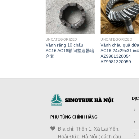
ATEGORIZED
UNCATEGORIZED
UNCATEGORIZED
 tăng đai
Vành răng 10 chấu
Vành chậu quả dứa
0/D10 chính hãng
AC16 AC16轴间差速器啮
AC16 24x29x31 i=4
668 VG2600060668
合套
AZ9981320054
AZ9981320059
DỊC
PHỤ TÙNG CHÍNH HÃNG
Địa chỉ: Thôn 1, Xã Lại Yên,
Hoài Đức, Hà Nội ( cách cầu