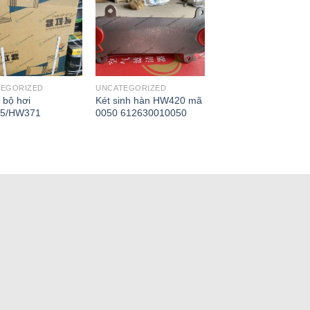
TEGORIZED
UNCATEGORIZED
 bộ hơi
Két sinh hàn HW420 mã
5/HW371
0050 612630010050