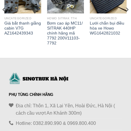
UNCATEGORIZED
HOWO SITRAK T7H
UNCATEGORIZED
Giá bắt thanh giằng
Bơm cao áp MC11/
Lưới chắn bụi điều
cabin V7G
SITRAK 440HP
hòa xe Howo
AZ1642439343
chính hãng mã
WG1642821032
7792 200V11103-
7792
PHỤ TÙNG CHÍNH HÃNG
Địa chỉ: Thôn 1, Xã Lại Yên, Hoài Đức, Hà Nội (
cách cầu vượt An Khánh 300m)
Hotline: 0382.890.990 & 0969.800.400