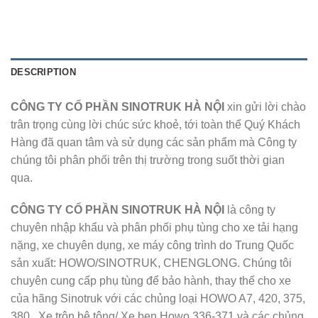
DESCRIPTION
CÔNG TY CỔ PHẦN SINOTRUK HÀ NỘI
xin gửi lời chào
trân trọng cùng lời chúc sức khoẻ, tới toàn thể Quý Khách
Hàng đã quan tâm và sử dụng các sản phẩm mà Công ty
chúng tôi phân phối trên thị trường trong suốt thời gian
qua.
CÔNG TY CỔ PHẦN SINOTRUK HÀ NỘI
là công ty
chuyên nhập khẩu và phân phối phụ tùng cho xe tải hạng
nặng, xe chuyên dụng, xe máy công trình do Trung Quốc
sản xuất: HOWO/SINOTRUK, CHENGLONG. Chúng tôi
chuyên cung cấp phụ tùng để bảo hành, thay thế cho xe
của hãng Sinotruk với các chủng loại HOWO A7, 420, 375,
380 , Xe trộn bê tông/ Xe ben Howo 336-371 và các chủng