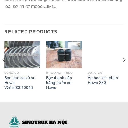
loại sơ mi rơ mooc CIMC.
RELATED PRODUCTS
ĐỘNG CƠ
HT GIẰNG - TREO
ĐỘNG CƠ
Bạc trục cos 0 xe
Bạc thanh cân
Áo bọc kim phun
Howo
bằng trước xe
Howo 380
VG1500010046
Howo