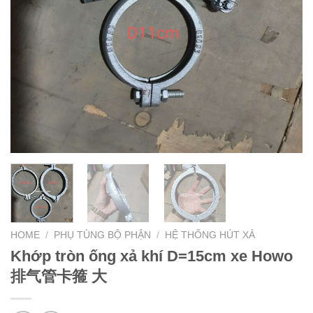
HOME
/
PHỤ TÙNG BỘ PHẬN
/
HỆ THỐNG HÚT XẢ
Khớp tròn ống xả khí D=15cm xe Howo
排气管卡箍 大