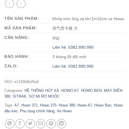
TÊN SẢN PHẨM:
Khớp tròn ống xả khí D=15cm xe Howo
MÃ SẢN PHẨM:
排气管卡箍 大
CÂN NẶNG:
(kg)
Liên hệ: 0382.890.990
BẢO HÀNH:
3 tháng lỗi đổi mới
ZALO:
Liên hệ: 0382.890.990
SKU:
e1316b8e26a4
Categories:
HỆ THỐNG HÚT XẢ
,
HOWO A7
,
HOWO BEN
,
MÁY ĐIỆN
380
,
SITRAK
,
SƠ MI RƠ MOÓC
Tags:
A7
,
Howo 371
,
Howo 375
,
Howo 380
,
Howo A7
,
Howo Ben
,
Howo
đầu kéo
,
Phụ tùng chính hãng
,
Xe Howo