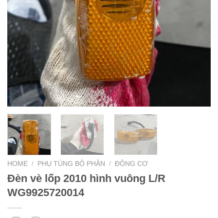
HOME
/
PHỤ TÙNG BỘ PHẬN
/
ĐỘNG CƠ
Đèn vè lốp 2010 hình vuông L/R
WG9925720014