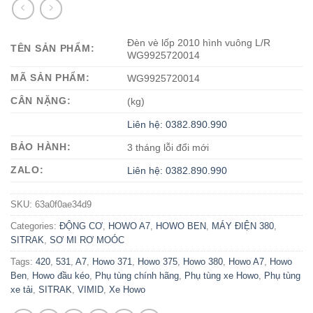
Đèn vè lốp 2010 hình vuông L/R
TÊN SẢN PHẨM:
WG9925720014
MÃ SẢN PHẨM:
WG9925720014
CÂN NẶNG:
(kg)
Liên hệ: 0382.890.990
BẢO HÀNH:
3 tháng lỗi đổi mới
ZALO:
Liên hệ: 0382.890.990
SKU:
63a0f0ae34d9
Categories:
ĐỘNG CƠ
,
HOWO A7
,
HOWO BEN
,
MÁY ĐIỆN 380
,
SITRAK
,
SƠ MI RƠ MOÓC
Tags:
420
,
531
,
A7
,
Howo 371
,
Howo 375
,
Howo 380
,
Howo A7
,
Howo
Ben
,
Howo đầu kéo
,
Phụ tùng chính hãng
,
Phụ tùng xe Howo
,
Phụ tùng
xe tải
,
SITRAK
,
VIMID
,
Xe Howo