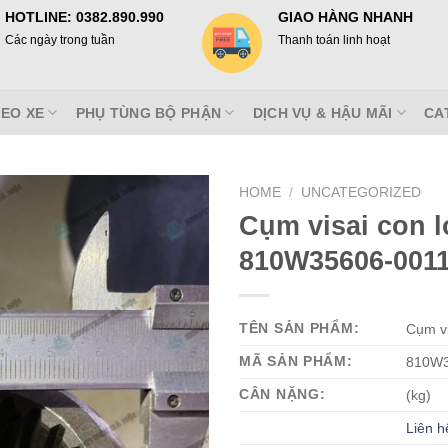
HOTLINE: 0382.890.990
GIAO HÀNG NHANH
Các ngày trong tuần
Thanh toán linh hoạt
EO XE
PHỤ TÙNG BỘ PHẬN
DỊCH VỤ & HẬU MÃI
CA
HOME
/
UNCATEGORIZED
Cụm visai con 
810W35606-0011
TÊN SẢN PHẨM:
Cụm v
MÃ SẢN PHẨM:
810W3
CÂN NẶNG:
(kg)
Liên h