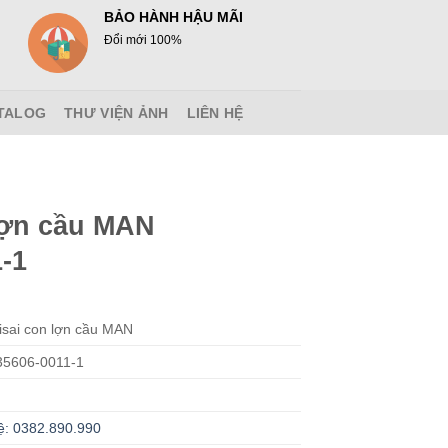
BẢO HÀNH HẬU MÃI
Đổi mới 100%
TALOG
THƯ VIỆN ẢNH
LIÊN HỆ
lợn cầu MAN
-1
isai con lợn cầu MAN
5606-0011-1
ệ: 0382.890.990