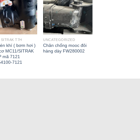
SITRAK T7H
UNCATEGORIZED
én khí ( bơm hơi )
Chân chống mooc đôi
cơ MC11/SITRAK
hàng dày FW280002
P mã 7121
54100-7121