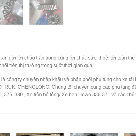
I
xin gửi lời chào trân trọng cùng lời chúc sức khoẻ, tới toàn 
i trên thị trường trong suốt thời gian qua.
là công ty chuyên nhập khẩu và phân phối phụ tùng cho xe tả
OTRUK, CHENGLONG. Chúng tôi chuyên cung cấp phụ tùng để b
, 375, 380 , Xe trộn bê tông/ Xe ben Howo 336-371 và các chủ