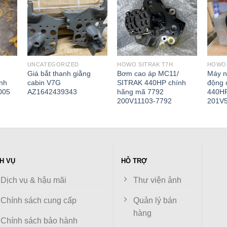
UNCATEGORIZED
HOWO SITRAK T7H
HOWO 
Giá bắt thanh giằng
Bơm cao áp MC11/
Máy n
nh
cabin V7G
SITRAK 440HP chính
động 
005
AZ1642439343
hãng mã 7792
440H
200V11103-7792
201V
H VỤ
HỖ TRỢ
Dịch vụ & hậu mãi
Thư viện ảnh
Chính sách cung cấp
Quản lý bán
hàng
Chính sách bảo hành