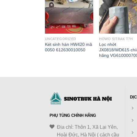
ATEGORIZED
UNCATEGORIZED
HOWO SITRAK T7H
 tăng đai
Két sinh hàn HW420 mã
Lọc nhớt
0/D10 chính hãng
0050 612630010050
JX0818/WD615 chí
668 VG2600060668
hãng VG61000070
DỊC
PHỤ TÙNG CHÍNH HÃNG
Địa chỉ: Thôn 1, Xã Lại Yên,
Hoài Đức, Hà Nội ( cách cầu