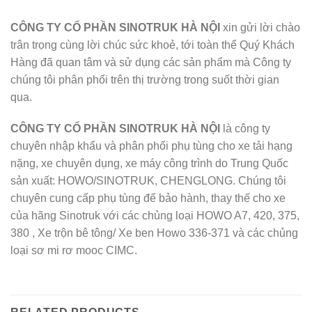
CÔNG TY CỔ PHẦN SINOTRUK HÀ NỘI
xin gửi lời chào
trân trọng cùng lời chúc sức khoẻ, tới toàn thể Quý Khách
Hàng đã quan tâm và sử dụng các sản phẩm mà Công ty
chúng tôi phân phối trên thị trường trong suốt thời gian
qua.
CÔNG TY CỔ PHẦN SINOTRUK HÀ NỘI
là công ty
chuyên nhập khẩu và phân phối phụ tùng cho xe tải hạng
nặng, xe chuyên dụng, xe máy công trình do Trung Quốc
sản xuất: HOWO/SINOTRUK, CHENGLONG. Chúng tôi
chuyên cung cấp phụ tùng để bảo hành, thay thế cho xe
của hãng Sinotruk với các chủng loại HOWO A7, 420, 375,
380 , Xe trộn bê tông/ Xe ben Howo 336-371 và các chủng
loại sơ mi rơ mooc CIMC.