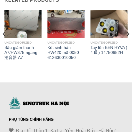
RELATED PRODUCTS
UNCATEGORIZED
UNCATEGORIZED
UNCATEGORIZED
Bầu giảm thanh
Két sinh hàn
Tay lên BEN HYVA (
A7/HW375 ngang
HW420 mã 0050
4 lỗ ) 14750652H
消音器 A7
612630010050
PHỤ TÙNG CHÍNH HÃNG
Địa chỉ: Thôn 1, Xã Lại Yên, Hoài Đức, Hà Nội (