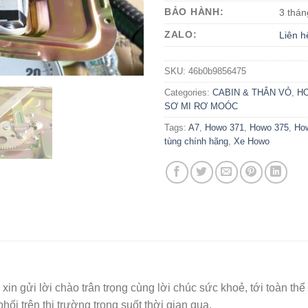
BẢO HÀNH:
3 thán
ZALO:
Liên h
SKU:
46b0b9856475
Categories:
CABIN & THÂN VỎ
,
H
SƠ MI RƠ MOÓC
Tags:
A7
,
Howo 371
,
Howo 375
,
Ho
tùng chính hãng
,
Xe Howo
I
xin gửi lời chào trân trọng cùng lời chúc sức khoẻ, tới toàn 
i trên thị trường trong suốt thời gian qua.