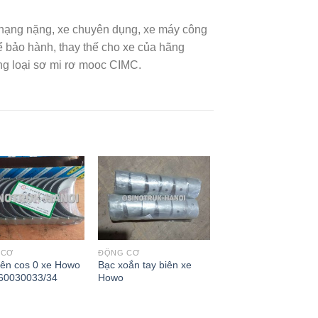
i hạng nặng, xe chuyên dụng, xe máy công
ảo hành, thay thế cho xe của hãng
ng loại sơ mi rơ mooc CIMC.
 CƠ
ĐỘNG CƠ
iên cos 0 xe Howo
Bạc xoắn tay biên xe
60030033/34
Howo