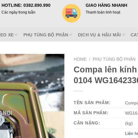
HOTLINE: 0382.890.990
GIAO HÀNG NHANH
Các ngày trong tuần
Thanh toán linh hoạt
EO XE
PHỤ TÙNG BỘ PHẬN
DỊCH VỤ & HẬU MÃI
CA
HOME
/
PHỤ TÙNG BỘ PHẬN
Compa lên kính
0104 WG164233
TÊN SẢN PHẨM:
Compa
MÃ SẢN PHẨM:
WG16
CÂN NẶNG:
(kg)
Liên h