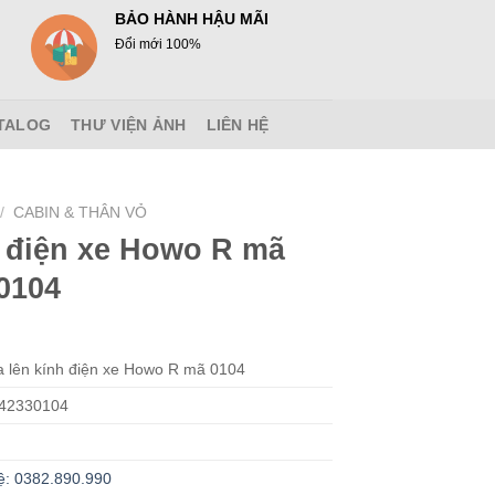
BẢO HÀNH HẬU MÃI
Đổi mới 100%
TALOG
THƯ VIỆN ẢNH
LIÊN HỆ
/
CABIN & THÂN VỎ
 điện xe Howo R mã
0104
 lên kính điện xe Howo R mã 0104
42330104
ệ: 0382.890.990