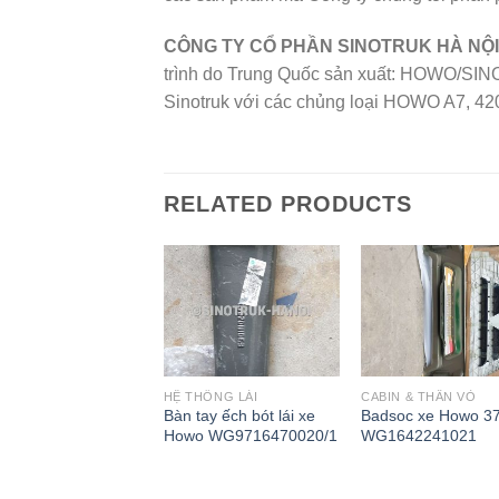
CÔNG TY CỔ PHẦN SINOTRUK HÀ NỘI
trình do Trung Quốc sản xuất: HOWO/SIN
Sinotruk với các chủng loại HOWO A7, 420
RELATED PRODUCTS
N & THÂN VỎ
HỆ THỐNG LÁI
CABIN & THÂN VỎ
cabin vàng nhỏ xe
Bàn tay ếch bót lái xe
Badsoc xe Howo 3
o AZ1642430263
Howo WG9716470020/1
WG1642241021