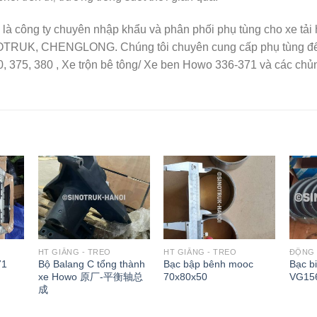
là công ty chuyên nhập khẩu và phân phối phụ tùng cho xe tả
OTRUK, CHENGLONG. Chúng tôi chuyên cung cấp phụ tùng để b
, 375, 380 , Xe trộn bê tông/ Xe ben Howo 336-371 và các chủ
HT GIẰNG - TREO
HT GIẰNG - TREO
ĐỘNG
71
Bộ Balang C tổng thành
Bạc bập bênh mooc
Bạc b
xe Howo 原厂-平衡轴总
70x80x50
VG15
成