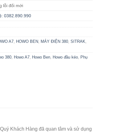
g lỗi đổi mới
ệ: 0382.890.990
OWO A7
,
HOWO BEN
,
MÁY ĐIỆN 380
,
SITRAK
,
wo 380
,
Howo A7
,
Howo Ben
,
Howo đầu kéo
,
Phụ
thể Quý Khách Hàng đã quan tâm và sử dụng