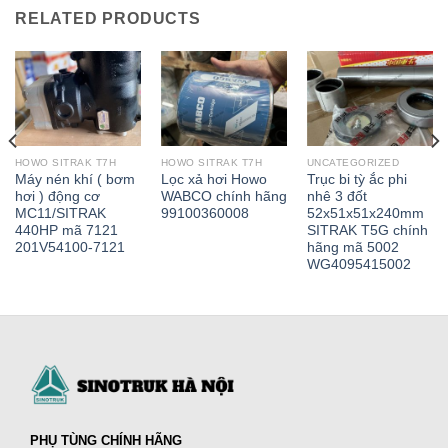
RELATED PRODUCTS
HOWO SITRAK T7H
HOWO SITRAK T7H
UNCATEGORIZED
Máy nén khí ( bơm
Lọc xả hơi Howo
Trục bi tỳ ắc phi
hơi ) động cơ
WABCO chính hãng
nhê 3 đốt
MC11/SITRAK
99100360008
52x51x51x240mm
440HP mã 7121
SITRAK T5G chính
201V54100-7121
hãng mã 5002
WG4095415002
PHỤ TÙNG CHÍNH HÃNG