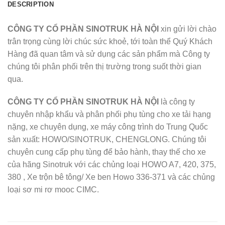
DESCRIPTION
CÔNG TY CỔ PHẦN SINOTRUK HÀ NỘI
xin gửi lời chào
trân trọng cùng lời chúc sức khoẻ, tới toàn thể Quý Khách
Hàng đã quan tâm và sử dụng các sản phẩm mà Công ty
chúng tôi phân phối trên thị trường trong suốt thời gian
qua.
CÔNG TY CỔ PHẦN SINOTRUK HÀ NỘI
là công ty
chuyên nhập khẩu và phân phối phụ tùng cho xe tải hạng
nặng, xe chuyên dụng, xe máy công trình do Trung Quốc
sản xuất: HOWO/SINOTRUK, CHENGLONG. Chúng tôi
chuyên cung cấp phụ tùng để bảo hành, thay thế cho xe
của hãng Sinotruk với các chủng loại HOWO A7, 420, 375,
380 , Xe trộn bê tông/ Xe ben Howo 336-371 và các chủng
loại sơ mi rơ mooc CIMC.