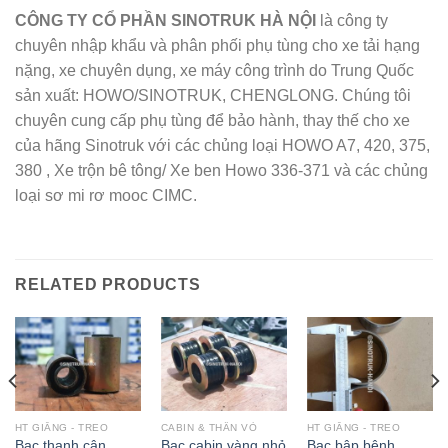
CÔNG TY CỔ PHẦN SINOTRUK HÀ NỘI
là công ty
chuyên nhập khẩu và phân phối phụ tùng cho xe tải hạng
nặng, xe chuyên dụng, xe máy công trình do Trung Quốc
sản xuất: HOWO/SINOTRUK, CHENGLONG. Chúng tôi
chuyên cung cấp phụ tùng để bảo hành, thay thế cho xe
của hãng Sinotruk với các chủng loại HOWO A7, 420, 375,
380 , Xe trộn bê tông/ Xe ben Howo 336-371 và các chủng
loại sơ mi rơ mooc CIMC.
RELATED PRODUCTS
HT GIẰNG - TREO
CABIN & THÂN VỎ
HT GIẰNG - TREO
Bạc thanh cân
Bạc cabin vàng nhỏ
Bạc bập bênh