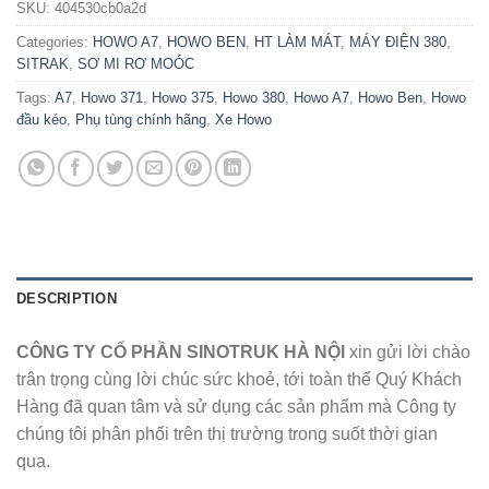
SKU:
404530cb0a2d
Categories:
HOWO A7
,
HOWO BEN
,
HT LÀM MÁT
,
MÁY ĐIỆN 380
,
SITRAK
,
SƠ MI RƠ MOÓC
Tags:
A7
,
Howo 371
,
Howo 375
,
Howo 380
,
Howo A7
,
Howo Ben
,
Howo
đầu kéo
,
Phụ tùng chính hãng
,
Xe Howo
DESCRIPTION
CÔNG TY CỔ PHẦN SINOTRUK HÀ NỘI
xin gửi lời chào
trân trọng cùng lời chúc sức khoẻ, tới toàn thể Quý Khách
Hàng đã quan tâm và sử dụng các sản phẩm mà Công ty
chúng tôi phân phối trên thị trường trong suốt thời gian
qua.