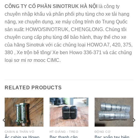
CÔNG TY CỔ PHẦN SINOTRUK HÀ NỘI
là công ty
chuyên nhập khẩu và phân phối phụ tùng cho xe tải hạng
nặng, xe chuyên dụng, xe máy công trình do Trung Quốc
sản xuất: HOWO/SINOTRUK, CHENGLONG. Chúng tôi
chuyên cung cấp phụ tùng để bảo hành, thay thế cho xe
của hãng Sinotruk với các chủng loại HOWO A7, 420, 375,
380 , Xe trộn bê tông/ Xe ben Howo 336-371 và các chủng
loại sơ mi rơ mooc CIMC.
RELATED PRODUCTS
CABIN & THÂN VỎ
HT GIẰNG - TREO
ĐỘNG CƠ
Ắc cabin xe Howo
Bạc thanh cân
Bạc xoắn tay biên