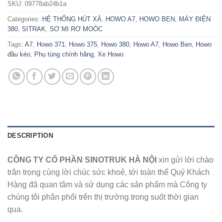
SKU:
09778ab24b1a
Categories:
HỆ THỐNG HÚT XẢ
,
HOWO A7
,
HOWO BEN
,
MÁY ĐIỆN
380
,
SITRAK
,
SƠ MI RƠ MOÓC
Tags:
A7
,
Howo 371
,
Howo 375
,
Howo 380
,
Howo A7
,
Howo Ben
,
Howo
đầu kéo
,
Phụ tùng chính hãng
,
Xe Howo
DESCRIPTION
CÔNG TY CỔ PHẦN SINOTRUK HÀ NỘI
xin gửi lời chào
trân trọng cùng lời chúc sức khoẻ, tới toàn thể Quý Khách
Hàng đã quan tâm và sử dụng các sản phẩm mà Công ty
chúng tôi phân phối trên thị trường trong suốt thời gian
qua.