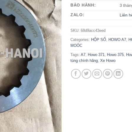
BẢO HÀNH:
3 thán
ZALO:
Liên h
SKU:
68d9acc43eed
Categories:
HỘP SỐ
,
HOWO A7
,
H
MOÓC
Tags:
A7
,
Howo 371
,
Howo 375
,
Ho
tùng chính hãng
,
Xe Howo