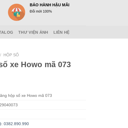
BẢO HÀNH HẬU MÃI
Đổi mới 100%
TALOG
THƯ VIỆN ẢNH
LIÊN HỆ
/
HỘP SỐ
số xe Howo mã 073
răng hộp số xe Howo mã 073
29040073
ệ: 0382.890.990