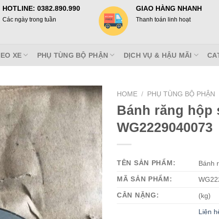
HOTLINE: 0382.890.990
GIAO HÀNG NHANH
Các ngày trong tuần
Thanh toán linh hoạt
EO XE
PHỤ TÙNG BỘ PHẬN
DỊCH VỤ & HẬU MÃI
CA
HOME
/
PHỤ TÙNG BỘ PHẬN
Bánh răng hộp 
WG2229040073
TÊN SẢN PHẨM:
Bánh 
MÃ SẢN PHẨM:
WG22
CÂN NẶNG:
(kg)
Liên h