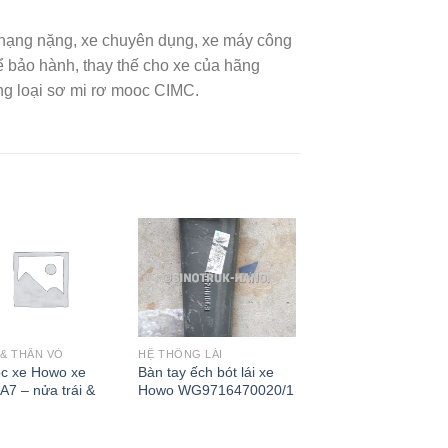
i hạng nặng, xe chuyên dụng, xe máy công
ảo hành, thay thế cho xe của hãng
ng loại sơ mi rơ mooc CIMC.
 & THÂN VỎ
HỆ THỐNG LÁI
c xe Howo xe
Bàn tay ếch bót lái xe
A7 – nửa trái &
Howo WG9716470020/1