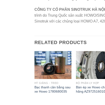
CÔNG TY CỔ PHẦN SINOTRUK HÀ NỘI
trình do Trung Quốc sản xuất: HOWO/SIN
Sinotruk với các chủng loại HOWO A7, 420
RELATED PRODUCTS
IẰNG - TREO
HT GIẰNG - TREO
BỘ PHẬN LY HỢP
Bạc thanh cân bằng sau
Bàn ép xe Howo ch
nhíp xe Howo
xe Howo 1780680035
hãng AZ97251601