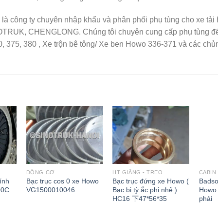
là công ty chuyên nhập khẩu và phân phối phụ tùng cho xe tả
OTRUK, CHENGLONG. Chúng tôi chuyên cung cấp phụ tùng để b
, 375, 380 , Xe trộn bê tông/ Xe ben Howo 336-371 và các chủ
ĐỘNG CƠ
HT GIẰNG - TREO
CABIN
ính
Bạc trục cos 0 xe Howo
Bạc trục đứng xe Howo (
Badso
00C
VG1500010046
Bạc bi tỳ ắc phi nhê )
Howo 
HC16 下47*56*35
phải