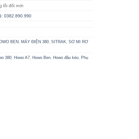
g lỗi đổi mới
ệ: 0382.890.990
OWO BEN
,
MÁY ĐIỆN 380
,
SITRAK
,
SƠ MI RƠ
wo 380
,
Howo A7
,
Howo Ben
,
Howo đầu kéo
,
Phụ