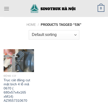
Skip
0
to
content
HOME
/
PRODUCTS TAGGED “536”
ĐỘNG CƠ
Trục cát đăng cụt
mặt bích 4 lỗ mã
0670 (
680x57x4x165
xM14)
AZ9557310670