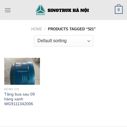
Skip
0
to
content
HOME
/
PRODUCTS TAGGED “521”
ĐỘNG CƠ
Tăng bua sau 09
hàng xanh
WG9111342006