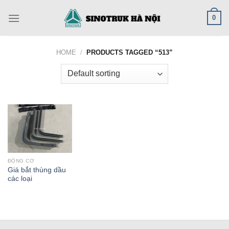
Skip
0
to
content
HOME
/
PRODUCTS TAGGED “513”
ĐỘNG CƠ
Giá bắt thùng dầu
các loại