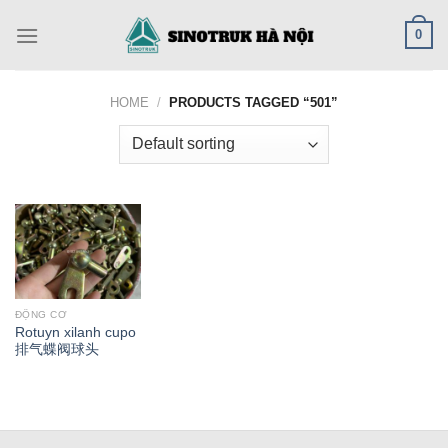
Skip
0
to
content
HOME
/
PRODUCTS TAGGED “501”
ĐỘNG CƠ
Rotuyn xilanh cupo
排气蝶阀球头