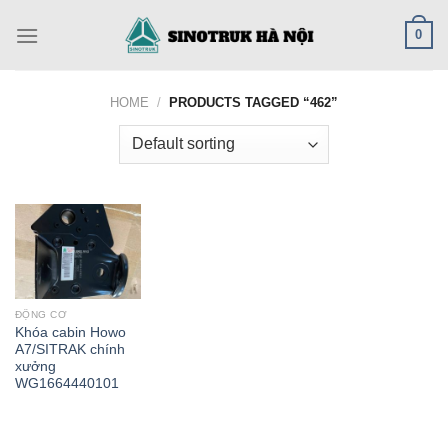
Skip
0
to
content
HOME
/
PRODUCTS TAGGED “462”
ĐỘNG CƠ
Khóa cabin Howo
A7/SITRAK chính
xưởng
WG1664440101