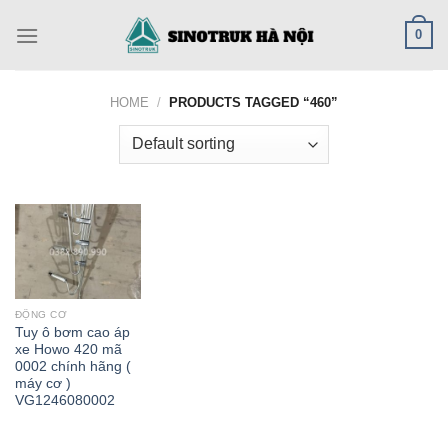
Skip
0
to
content
HOME
/
PRODUCTS TAGGED “460”
ĐỘNG CƠ
Tuy ô bơm cao áp
xe Howo 420 mã
0002 chính hãng (
máy cơ )
VG1246080002