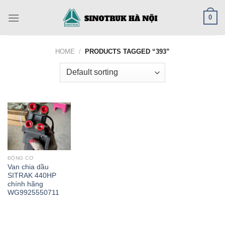
Skip
0
to
content
HOME
/
PRODUCTS TAGGED “393”
ĐỘNG CƠ
Van chia dầu
SITRAK 440HP
chính hãng
WG9925550711